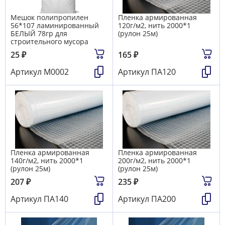
Мешок полипропилен
Пленка армированная
56*107 ламинированный
120г/м2, нить 2000*1
БЕЛЫЙ 78гр для
(рулон 25м)
строительного мусора
25
₽
165
₽
Артикул
М0002
Артикул
ПА120
Пленка армированная
Пленка армированная
140г/м2, нить 2000*1
200г/м2, нить 2000*1
(рулон 25м)
(рулон 25м)
207
₽
235
₽
Артикул
ПА140
Артикул
ПА200