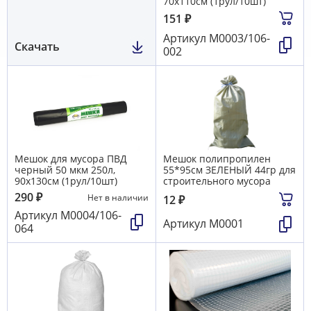
70х110см (1рул/10шт)
151
₽
Артикул
М0003/106-
Скачать
002
Мешок для мусора ПВД
Мешок полипропилен
черный 50 мкм 250л,
55*95см ЗЕЛЕНЫЙ 44гр для
90х130см (1рул/10шт)
строительного мусора
290
₽
Нет в наличии
12
₽
Артикул
М0004/106-
Артикул
М0001
064