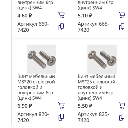
внутренним 6гр
внутренним 6гр
(цинк) SW4
(цинк) SW4
4.60
₽
5.10
₽
Артикул
660-
Артикул
665-
7420
7420
Винт мебельный
Винт мебельный
М8*20 с плоской
М8*25 с плоской
головкой и
головкой и
внутренним 6гр
внутренним 6гр
(цинк) SW4
(цинк) SW4
6.90
₽
5.50
₽
Артикул
820-
Артикул
825-
7420
7420