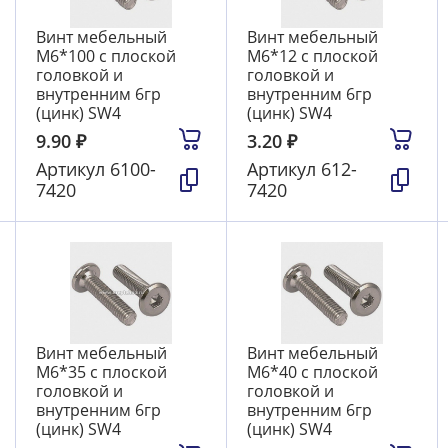
Винт мебельный
Винт мебельный
М6*100 с плоской
М6*12 с плоской
головкой и
головкой и
внутренним 6гр
внутренним 6гр
(цинк) SW4
(цинк) SW4
9.90
₽
3.20
₽
Артикул
6100-
Артикул
612-
7420
7420
Винт мебельный
Винт мебельный
М6*35 с плоской
М6*40 с плоской
головкой и
головкой и
внутренним 6гр
внутренним 6гр
(цинк) SW4
(цинк) SW4