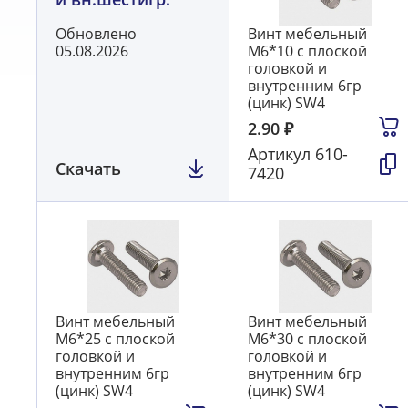
Обновлено
Винт мебельный
05.08.2026
М6*10 с плоской
головкой и
внутренним 6гр
(цинк) SW4
2.90
₽
Артикул
610-
Скачать
7420
Винт мебельный
Винт мебельный
М6*25 с плоской
М6*30 с плоской
головкой и
головкой и
внутренним 6гр
внутренним 6гр
(цинк) SW4
(цинк) SW4