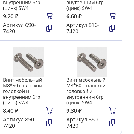
внутренним 6гр
внутренним 6гр
(цинк) SW4
(цинк) SW4
9.20
₽
6.60
₽
Артикул
690-
Артикул
816-
7420
7420
Винт мебельный
Винт мебельный
М8*50 с плоской
М8*60 с плоской
головкой и
головкой и
внутренним 6гр
внутренним 6гр
(цинк) SW4
(цинк) SW4
8.40
₽
9.30
₽
Артикул
850-
Артикул
860-
7420
7420