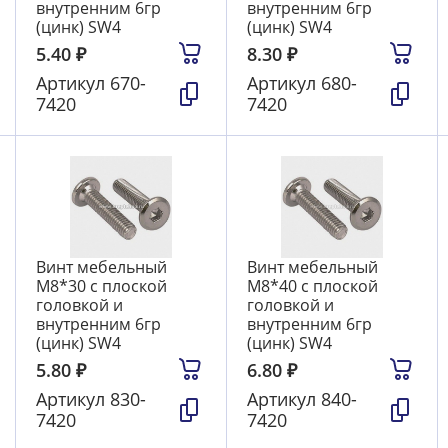
внутренним 6гр
внутренним 6гр
(цинк) SW4
(цинк) SW4
5.40
₽
8.30
₽
Артикул
670-
Артикул
680-
7420
7420
Винт мебельный
Винт мебельный
М8*30 с плоской
М8*40 с плоской
головкой и
головкой и
внутренним 6гр
внутренним 6гр
(цинк) SW4
(цинк) SW4
5.80
₽
6.80
₽
Артикул
830-
Артикул
840-
7420
7420