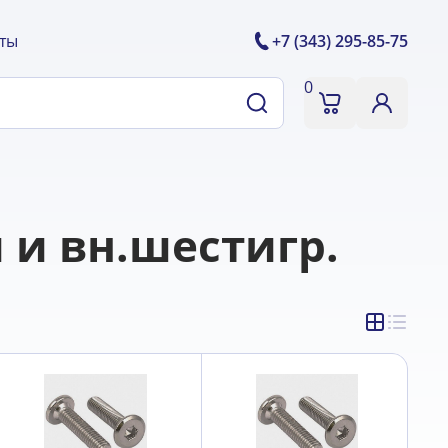
ты
+7 (343) 295-85-75
0
 и вн.шестигр.