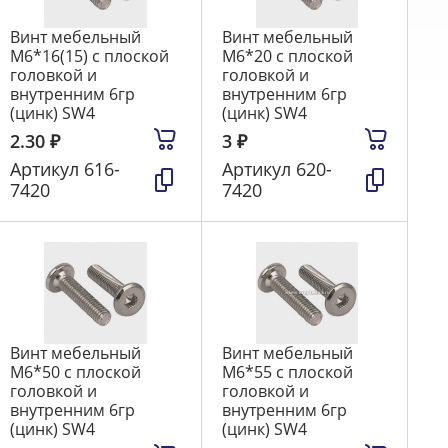
Винт мебельный
Винт мебельный
М6*16(15) с плоской
М6*20 с плоской
головкой и
головкой и
внутренним 6гр
внутренним 6гр
(цинк) SW4
(цинк) SW4
2.30
₽
3
₽
Артикул
616-
Артикул
620-
7420
7420
Винт мебельный
Винт мебельный
М6*50 с плоской
М6*55 с плоской
головкой и
головкой и
внутренним 6гр
внутренним 6гр
(цинк) SW4
(цинк) SW4