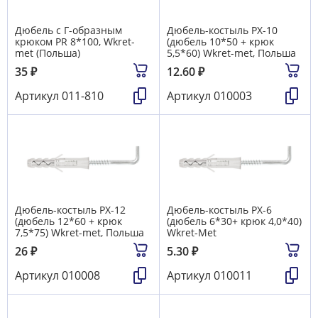
Дюбель с Г-образным
Дюбель-костыль РX-10
крюком PR 8*100, Wkret-
(дюбель 10*50 + крюк
met (Польша)
5,5*60) Wkret-met, Польша
35
₽
12.60
₽
Артикул
011-810
Артикул
010003
Дюбель-костыль РX-12
Дюбель-костыль РX-6
(дюбель 12*60 + крюк
(дюбель 6*30+ крюк 4,0*40)
7,5*75) Wkret-met, Польша
Wkret-Met
26
₽
5.30
₽
Артикул
010008
Артикул
010011