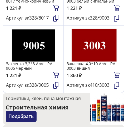
8017 тёмно-коричневый
9003 белый сигнальный
1 221
₽
1 221
₽
Артикул
зк328/8017
Артикул
зк328/9003
Заклепка 3,2*8 Ал/ст RAL
Заклепка 4,0*10 Ал/ст RAL
9005 черный
3003 вишня
1 221
₽
1 860
₽
Артикул
зк328/9005
Артикул
зк410/3003
Герметики, клеи, пена монтажная
Строительная химия
Подобрать