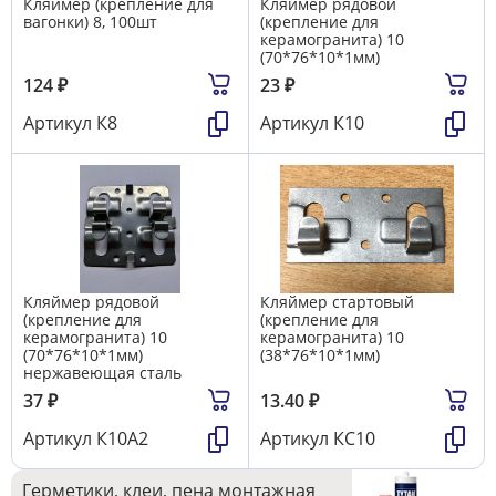
Кляймер (крепление для
Кляймер рядовой
вагонки) 8, 100шт
(крепление для
керамогранита) 10
(70*76*10*1мм)
124
₽
23
₽
Артикул
К8
Артикул
К10
Кляймер рядовой
Кляймер стартовый
(крепление для
(крепление для
керамогранита) 10
керамогранита) 10
(70*76*10*1мм)
(38*76*10*1мм)
нержавеющая сталь
37
₽
13.40
₽
Артикул
К10А2
Артикул
КС10
Герметики, клеи, пена монтажная