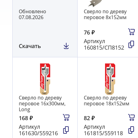
Обновлено
Сверло по дереву
07.08.2026
перовое 8х152мм
76
₽
Артикул
Скачать
160815/СП8152
Сверло по дереву
Сверло по дереву
перовое 16х300мм,
перовое 18х152мм
Long
168
₽
82
₽
Артикул
Артикул
161630/559216
161815/559118