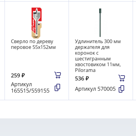
Сверло по дереву
Удлинитель 300 мм
перовое 55х152мм
держателя для
коронок с
шестигранным
хвостовиком 11мм,
Pilorama
259
₽
536
₽
Артикул
Артикул
570005
165515/559155