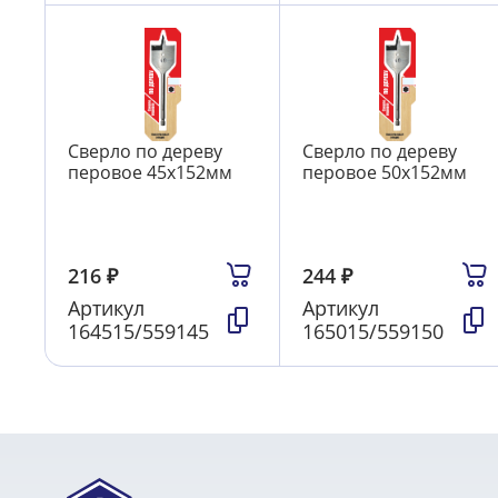
Сверло по дереву
Сверло по дереву
перовое 45х152мм
перовое 50х152мм
216
₽
244
₽
Артикул
Артикул
164515/559145
165015/559150