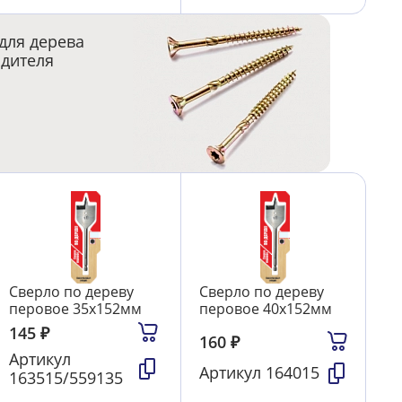
для дерева
одителя
Сверло по дереву
Сверло по дереву
перовое 35х152мм
перовое 40х152мм
145
₽
160
₽
Артикул
Артикул
164015
163515/559135