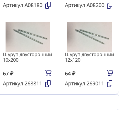
Артикул
А08180
Артикул
А08200
Шуруп двусторонний
Шуруп двусторонний
10х200
12х120
67
₽
64
₽
Артикул
268811
Артикул
269011