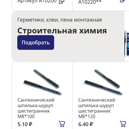
Артикул
А10200
А10220**
Герметики, клеи, пена монтажная
Строительная химия
Подобрать
Сантехнический
Сантехнический
шпилька-шуруп
шпилька-шуруп
шестигранник
шестигранник
М8*100
М8*120
5.10
₽
6.40
₽