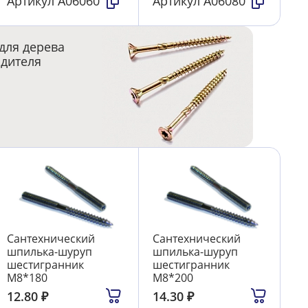
Артикул
А06060
Артикул
А06080
для дерева
одителя
Сантехнический
Сантехнический
шпилька-шуруп
шпилька-шуруп
шестигранник
шестигранник
М8*180
М8*200
12.80
₽
14.30
₽