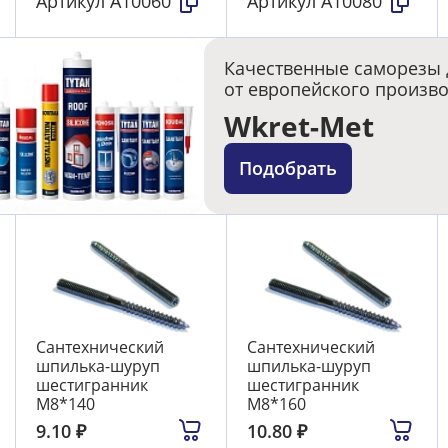
Артикул
А10060
Артикул
А10080
Качественные саморезы 
от европейского произв
Wkret-Met
Подобрать
Сантехнический
Сантехнический
шпилька-шуруп
шпилька-шуруп
шестигранник
шестигранник
М8*140
М8*160
9.10
₽
10.80
₽