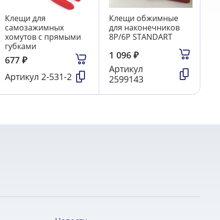
Клещи для
Клещи обжимные
самозажимных
для наконечников
хомутов с прямыми
8P/6P STANDART
губками
1 096
₽
677
₽
Артикул
Артикул
2-531-2
2599143