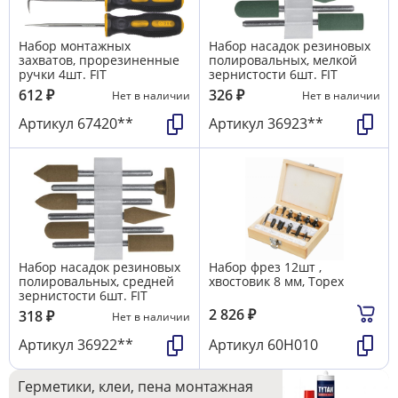
Набор монтажных
Набор насадок резиновых
захватов, прорезиненные
полировальных, мелкой
ручки 4шт. FIT
зернистости 6шт. FIT
612
₽
326
₽
Нет в наличии
Нет в наличии
Артикул
67420**
Артикул
36923**
Набор насадок резиновых
Набор фрез 12шт ,
полировальных, средней
хвостовик 8 мм, Topex
зернистости 6шт. FIT
2 826
₽
318
₽
Нет в наличии
Артикул
36922**
Артикул
60H010
Герметики, клеи, пена монтажная