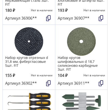
нержавеющая сталь 3шт.
хлопоковые и штифты 4шт.
FIT
FIT
180
₽
193
₽
Нет в наличии
Нет в наличии
Артикул
36906**
Артикул
36907**
Набор кругов отрезных d
Набор кругов
31,8 мм, фибергласовые
шлифовальных d 18,7
5шт. FIT
силиконово-карбидные
3шт. FIT
155
₽
104
₽
Нет в наличии
Нет в наличии
Артикул
36902**
Артикул
36911**