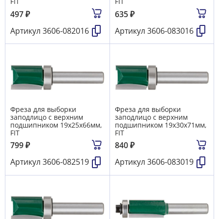
FIT
FIT
497
₽
635
₽
Артикул
3606-082016
Артикул
3606-083016
Фреза для выборки
Фреза для выборки
заподлицо с верхним
заподлицо с верхним
подшипником 19х25х66мм,
подшипником 19х30х71мм,
FIT
FIT
799
₽
840
₽
Артикул
3606-082519
Артикул
3606-083019