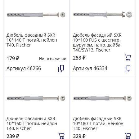
Дюбель фасадный SXR
Дюбель фасадный SXR
10*140 T потай, нейлон
10*160 FUS с шестигр.
T40, Fischer
шурупом, напр.шайба
T40/SW13, Fischer
253
₽
179
₽
Нет в наличии
Артикул
46266
Артикул
46334
Дюбель фасадный SXR
Дюбель фасадный SXR
10*160 T потай, нейлон
10*180 T потай, нейлон
T40, Fischer
T40, Fischer
239
₽
329
₽