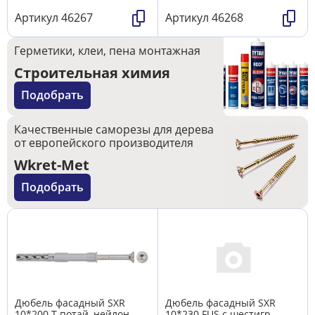
Артикул
46267
Артикул
46268
Герметики, клеи, пена монтажная
Строительная химия
Подобрать
Качественные саморезы для дерева
от европейского производителя
Wkret-Met
Подобрать
Дюбель фасадный SXR
Дюбель фасадный SXR
10*200 T потай, нейлон
10*230 FUS с шестигр.