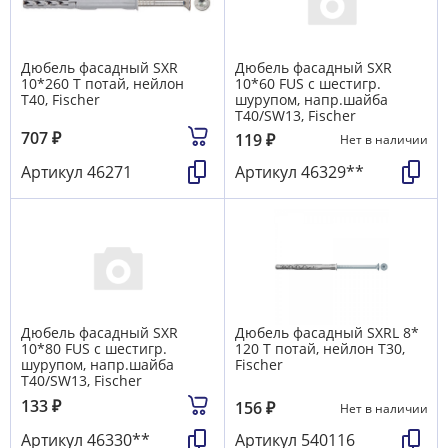
Дюбель фасадный SXR
Дюбель фасадный SXR
10*260 T потай, нейлон
10*60 FUS с шестигр.
T40, Fischer
шурупом, напр.шайба
T40/SW13, Fischer
707
₽
119
₽
Нет в наличии
Артикул
46271
Артикул
46329**
Дюбель фасадный SXR
Дюбель фасадный SXRL 8*
10*80 FUS с шестигр.
120 T потай, нейлон T30,
шурупом, напр.шайба
Fischer
T40/SW13, Fischer
133
₽
156
₽
Нет в наличии
Артикул
46330**
Артикул
540116