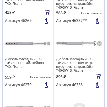
T40, Fischer
шурупом, напр.шайба
T40/SW13, Fischer
458
₽
588
₽
Нет в наличии
Артикул
46269
Артикул
46337**
Дюбель фасадный SXR
Дюбель фасадный SXR
10*230 T потай, нейлон
10*260 FUS с шестигр.
T40, Fischer
шурупом, напр.шайба
T40/SW13, Fischer
896
₽
559
₽
Нет в наличии
Артикул
46270
Артикул
46338