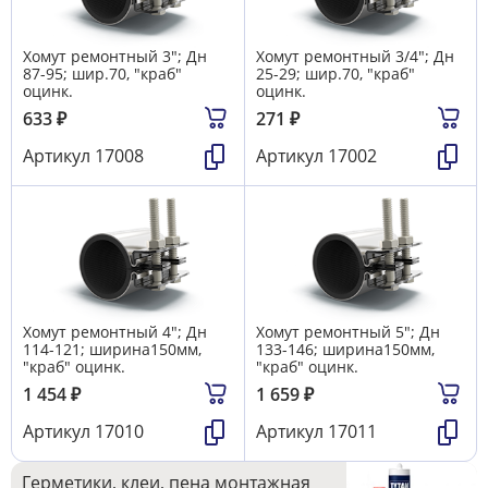
Хомут ремонтный 3"; Дн
Хомут ремонтный 3/4"; Дн
87-95; шир.70, "краб"
25-29; шир.70, "краб"
оцинк.
оцинк.
633
₽
271
₽
Артикул
17008
Артикул
17002
Хомут ремонтный 4"; Дн
Хомут ремонтный 5"; Дн
114-121; ширина150мм,
133-146; ширина150мм,
"краб" оцинк.
"краб" оцинк.
1 454
₽
1 659
₽
Артикул
17010
Артикул
17011
Герметики, клеи, пена монтажная