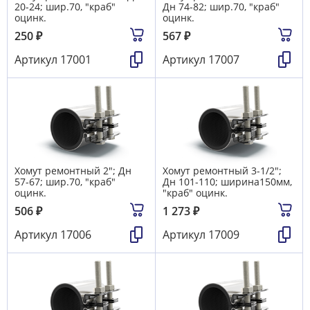
20-24; шир.70, "краб"
Дн 74-82; шир.70, "краб"
оцинк.
оцинк.
250
₽
567
₽
Артикул
17001
Артикул
17007
Хомут ремонтный 2"; Дн
Хомут ремонтный 3-1/2";
57-67; шир.70, "краб"
Дн 101-110; ширина150мм,
оцинк.
"краб" оцинк.
506
₽
1 273
₽
Артикул
17006
Артикул
17009