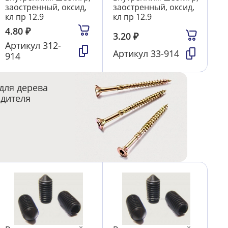
заостренный, оксид,
заостренный, оксид,
кл пр 12.9
кл пр 12.9
4.80
₽
3.20
₽
Артикул
312-
Артикул
33-914
914
для дерева
одителя