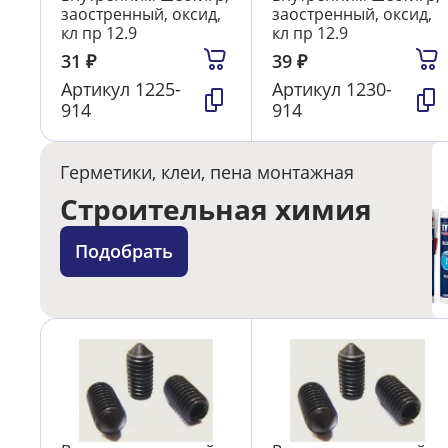
заостренный, оксид,
заостренный, оксид,
кл пр 12.9
кл пр 12.9
31
₽
39
₽
Артикул
1225-
Артикул
1230-
914
914
Герметики, клеи, пена монтажная
Строительная химия
Подобрать