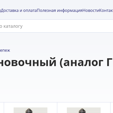
и
Доставка и оплата
Полезная информация
Новости
Контак
репеж
новочный (аналог Г