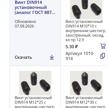
Винт DIN914
установочный
(аналог ГОСТ 8878,
ISO 4027)
Обновлено
Винт установочный
07.08.2026
DIN914 М10*10 с
внутренним шестигр,
заостренный, оксид,
кл пр 12.9
5.30
₽
Артикул
1010-
Скачать
914
Винт установочный
Винт установочный
DIN914 М12*25 с
DIN914 М12*30 с
внутренним шестигр,
внутренним шестигр,