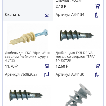
шурупа) , Россия
2.10
₽
Скачать
Артикул
А34134
Дюбель для ГКЛ "Дрива" со
Дюбель для ГКЛ DRIVA
сверлом (нейлон) + шуруп
метал. со сверлом "SPA"
4,5*35
14(15)*38
11.70
₽
12.60
₽
Артикул
76082027
Артикул
А34130