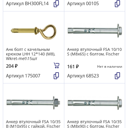
Шайба для поликарбоната, кровельная
19
Артикул
BH300FL14
Артикул
00105
Шайба стопорная NORD-LOCK (DIN25201)
17
Шпилька-шуруп сантехнический
32
Шплинт DIN94 (ГОСТ 397, ISO 1234)
101
Штифт DIN1481
68
Шурупы
511
Анк болт с качельным
Анкер втулочный FSA 10/10
крюком LHH 12*140 (М8),
S (М8х65) с болтом, Fischer
Wkret-met\15шт
204
₽
161
₽
Нет в наличии
Артикул
175007
Артикул
68523
Анкер втулочный FSA 10/35
Анкер втулочный FSA 10/35
B (М10х95) с гайкой, Fischer
S (М8х90) с болтом, Fischer