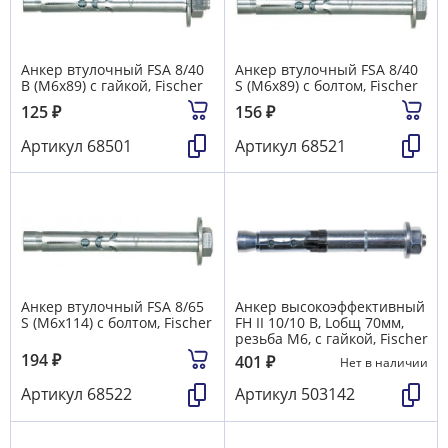
Анкер втулочный FSA 8/40
Анкер втулочный FSA 8/40
B (М6х89) с гайкой, Fischer
S (М6х89) с болтом, Fischer
125
₽
156
₽
Артикул
68501
Артикул
68521
Анкер втулочный FSA 8/65
Анкер высокоэффективный
S (М6х114) с болтом, Fischer
FH II 10/10 В, Lобщ 70мм,
резьба M6, с гайкой, Fischer
194
₽
401
₽
Нет в наличии
Артикул
68522
Артикул
503142