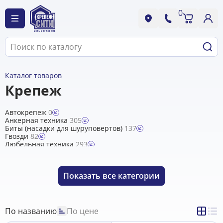
0
Каталог товаров
Крепеж
Автокрепеж
0
Анкерная техника
305
Биты (насадки для шуруповертов)
137
Гвозди
82
Дюбельная техника
293
Заглушка для труб
37
Заглушка на болт/гайку
10
Заглушка на шуруп
58
Показать
все категории
Заклепки
121
Клинья монтажные
3
Кольца стопорные наружные DIN471, внутренние DIN472
63
Крепежные изделия Fischer /Германия/
366
По названию
По цене
Крепежные изделия SORMAT /Финляндия/
14