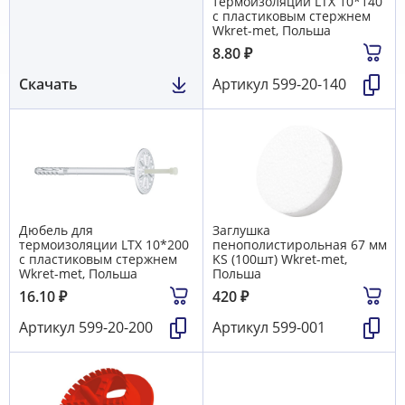
термоизоляции LТX 10*140
с пластиковым стержнем
Wkret-met, Польша
8.80
₽
Скачать
Артикул
599-20-140
Дюбель для
Заглушка
термоизоляции LТX 10*200
пенополистирольная 67 мм
с пластиковым стержнем
KS (100шт) Wkret-met,
Wkret-met, Польша
Польша
16.10
₽
420
₽
Артикул
599-20-200
Артикул
599-001