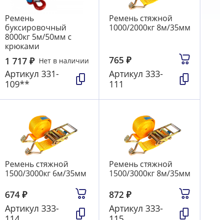
Ремень
Ремень стяжной
буксировочный
1000/2000кг 8м/35мм
8000кг 5м/50мм с
крюками
765
₽
1 717
₽
Нет в наличии
Артикул
331-
Артикул
333-
109**
111
Ремень стяжной
Ремень стяжной
1500/3000кг 6м/35мм
1500/3000кг 8м/35мм
674
₽
872
₽
Артикул
333-
Артикул
333-
114
115