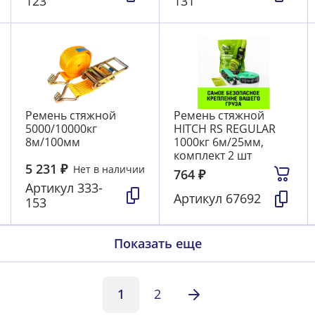
123
131
Ремень стяжной
Ремень стяжной
5000/10000кг
HITCH RS REGULAR
8м/100мм
1000кг 6м/25мм,
комплект 2 шт
5 231
₽
Нет в наличии
764
₽
Артикул
333-
Артикул
67692
153
Показать еще
1
2