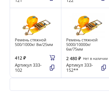
121
122
Ремень стяжной
Ремень стяжной
500/1000кг 8м/25мм
5000/10000кг
6м/75мм
412
₽
2 480
₽
Нет в наличии
Артикул
333-
Артикул
333-
102
152**