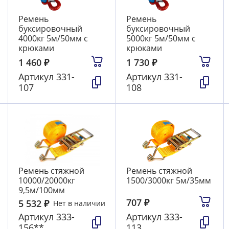
Ремень
Ремень
буксировочный
буксировочный
4000кг 5м/50мм с
5000кг 5м/50мм с
крюками
крюками
1 460
₽
1 730
₽
Артикул
331-
Артикул
331-
107
108
Ремень стяжной
Ремень стяжной
10000/20000кг
1500/3000кг 5м/35мм
9,5м/100мм
707
₽
5 532
₽
Нет в наличии
Артикул
333-
Артикул
333-
156**
113