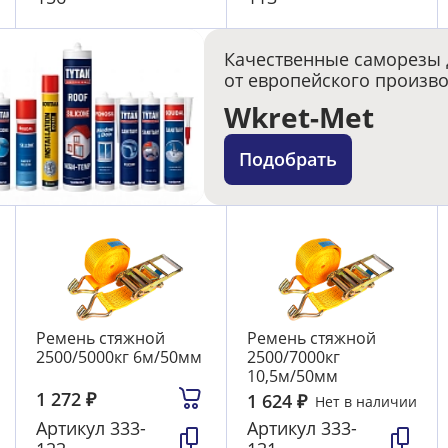
Качественные саморезы 
от европейского произв
Wkret-Met
Подобрать
Ремень стяжной
Ремень стяжной
2500/5000кг 6м/50мм
2500/7000кг
10,5м/50мм
1 272
₽
1 624
₽
Нет в наличии
Артикул
333-
Артикул
333-