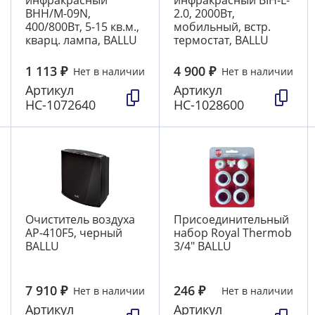
BHH/M-09N,
2.0, 2000Вт,
400/800Вт, 5-15 кв.м.,
мобильный, встр.
кварц. лампа, BALLU
термостат, BALLU
1 113
₽
4 900
₽
Нет в наличии
Нет в наличии
Артикул
Артикул
НС-1072640
НС-1028600
Очиститель воздуха
Присоединительный
АР-410F5, черный
набор Royal Thermob
BALLU
3/4" BALLU
7 910
₽
246
₽
Нет в наличии
Нет в наличии
Артикул
Артикул