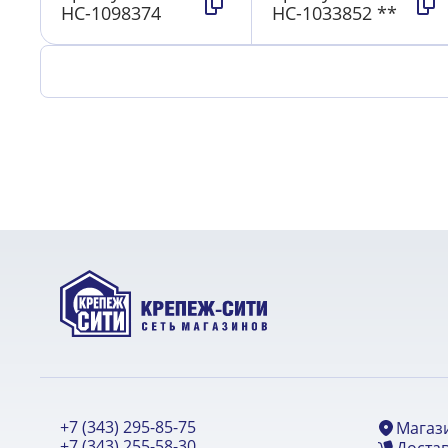
НС-1098374
НС-1033852 **
+7 (343) 295-85-75
Магаз
+7 (343) 255-58-30
Достав