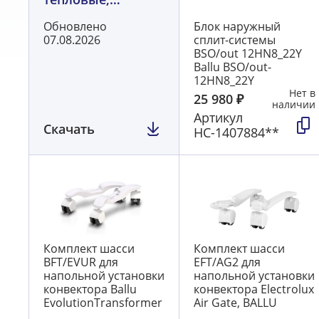
обогреватели
Обновлено
Блок наружный
BALLU
07.08.2026
сплит-системы
BSO/out 12HN8_22Y
Ballu BSO/out-
12HN8_22Y
Нет в
25 980
₽
наличии
Артикул
Скачать
НС-1407884**
Комплект шасси
Комплект шасси
BFT/EVUR для
EFT/AG2 для
напольной установки
напольной установки
конвектора Ballu
конвектора Electrolux
EvolutionTransformer
Air Gate, BALLU