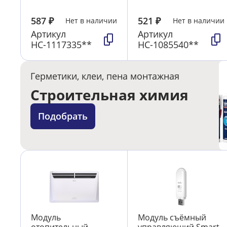
587
₽
521
₽
Нет в наличии
Нет в наличии
Артикул
Артикул
НС-1117335**
НС-1085540**
Герметики, клеи, пена монтажная
Строительная химия
Подобрать
Модуль
Модуль съёмный
отопительный
управляющий Smart