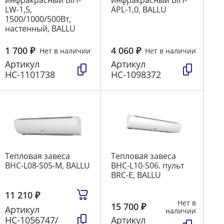
LW-1,5,
АРL-1,0, BALLU
1500/1000/500Вт,
настенный, BALLU
1 700
₽
4 060
₽
Нет в наличии
Нет в наличии
Артикул
Артикул
НС-1101738
НС-1098372
Тепловая завеса
Тепловая завеса
BHС-L08-S05-М, BALLU
BHС-L10-S06. пульт
BRC-E, BALLU
11 210
₽
Нет в
15 700
₽
Артикул
наличии
НС-1056747/
Артикул