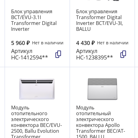
Блок управления
Блок управления
BCT/EVU-3.1I
Transformer Digital
Transformer Digital
Inverter BCT/EVU-3I,
Inverter
BALLU
5 960
₽
4 430
₽
Нет в наличии
Нет в наличии
Артикул
Артикул
НС-1412594**
НС-1238395**
Модуль
Модуль
отопительного
отопительный
электрического
электрического
конвектора BEC/EVU-
конвектора Apollo
2500, Ballu Evolution
Transformer BEC/AT-
Transformer
1500, BALLU