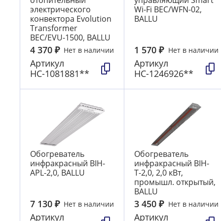
электрического
Wi-Fi BEC/WFN-02,
конвектора Evolution
BALLU
Transformer
BEC/EVU-1500, BALLU
4 370
₽
1 570
₽
Нет в наличии
Нет в наличии
Артикул
Артикул
НС-1081881**
НС-1246926**
Обогреватель
Обогреватель
инфракрасный BIH-
инфракрасный BIH-
АРL-2,0, BALLU
Т-2,0, 2,0 кВт,
промышл. открытый,
BALLU
7 130
₽
3 450
₽
Нет в наличии
Нет в наличии
Артикул
Артикул