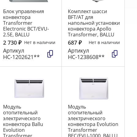
Блок управления
Комплект шасси
конвектора
BFT/AT для
Transformer
напольной установки
Electronic BCT/EVU-
конвектора Apollo
2.5E, BALLU
Transformer, BALLU
2 730
₽
687
₽
Нет в наличии
Нет в наличии
Артикул
Артикул
НС-1202621**
НС-1238608**
Модуль
Модуль
отопительный
отопительный
электрического
электрического
конвектора Ballu
конвектора Evolution
Evolution
Transformer
Transformer
BEC/EVU-1000, BALLU