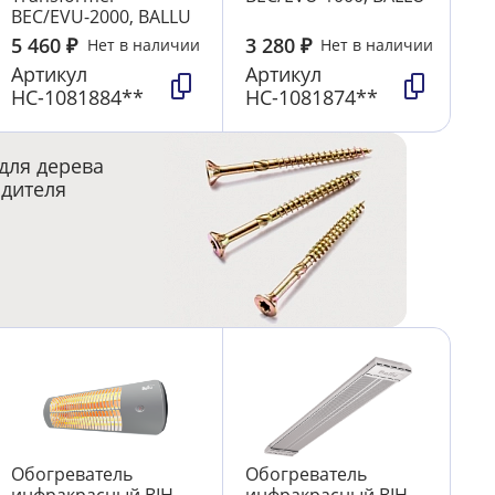
BEC/EVU-2000, BALLU
5 460
₽
3 280
₽
Нет в наличии
Нет в наличии
Артикул
Артикул
НС-1081884**
НС-1081874**
для дерева
одителя
Обогреватель
Обогреватель
инфракрасный BIH-
инфракрасный BIH-