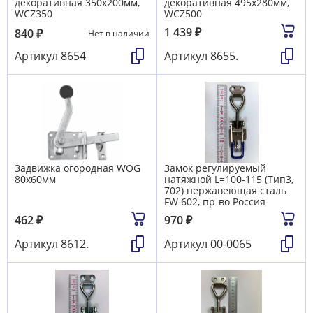
декоративная 350х200мм,
декоративная 495х280мм,
WCZ350
WCZ500
1 439
₽
840
₽
Нет в наличии
Артикул
8654
Артикул
8655.
Задвижка огородная WOG
Замок регулируемый
80х60мм
натяжной L=100-115 (Тип3,
702) нержавеющая сталь
FW 602, пр-во Россия
462
₽
970
₽
Артикул
8612.
Артикул
00-0065