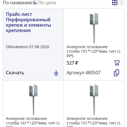
Скоба монтажная U-образная DIN3570 (аналог ETR)
26
По названию
По цене
Скобяные изделия
35
Струбцина монтажная, крепеж для профнастила (Россия)
Прайс-лист
10
Уголки, пластины крепежные декоративные
32
Перфорированный
Уголки, профили алюминиевые
52
крепеж и элементы
Уголок крепежный перфорированный
73
крепления
Хомут SPRINKLER
15
Элементы крепления, разное
40
Обновлено 07.08.2026
Анкерное основание
столба 101*120*4мм, тип U,
RPS
527
₽
Скачать
Артикул
480507
Анкерное основание
Анкерное основание
столба 141*120*4мм, тип U,
столба 151*120*4мм, тип U,