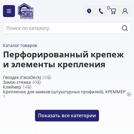
0
Каталог товаров
Перфорированный крепеж
и элементы крепления
Гвоздек (ГвозDeck)
55
Замок-стяжка
40
Кляймер
14
Крепление для маяков (штукатурных профилей), КРЕММЕР
1
Кронштейны
62
Опора и держатель бруса/балок
20
Перфолента монтажная
12
Показать
все категории
Пластина крепежная перфорированная
40
Подвесы, крабы для ГКЛ, тяги
6
Пружинный узел "Сила"
7
Скоба крепежная
50