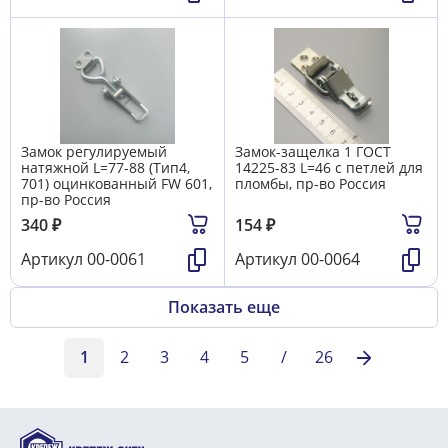
Замок регулируемый
Замок-защелка 1 ГОСТ
натяжной L=77-88 (Тип4,
14225-83 L=46 с петлей для
701) оцинкованный FW 601,
пломбы, пр-во Россия
пр-во Россия
340
₽
154
₽
Артикул
00-0061
Артикул
00-0064
Показать еще
1
2
3
4
5
/
26