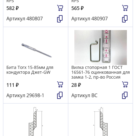
RPS
RPS
582
₽
565
₽
Артикул
480807
Артикул
480907
Бита Torx 15-85мм для
Вилка стопорная 1 ГОСТ
кондуктора Джет-GW
16561-76 оцинкованная для
замка 1-2, пр-во Россия
111
₽
28
₽
Артикул
29698-1
Артикул
ВС