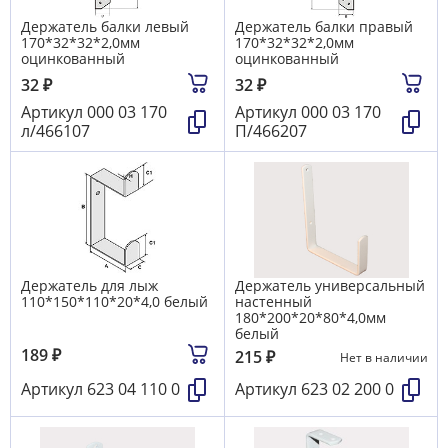
Держатель балки левый
Держатель балки правый
170*32*32*2,0мм
170*32*32*2,0мм
оцинкованный
оцинкованный
32
₽
32
₽
Артикул
000 03 170
Артикул
000 03 170
л/466107
П/466207
Держатель для лыж
Держатель универсальный
110*150*110*20*4,0 белый
настенный
180*200*20*80*4,0мм
белый
189
₽
215
₽
Нет в наличии
Артикул
623 04 110 0
Артикул
623 02 200 0