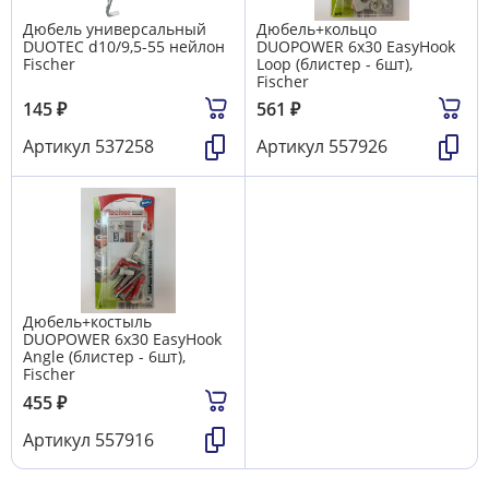
Дюбель универсальный
Дюбель+кольцо
DUOTEC d10/9,5-55 нейлон
DUOPOWER 6x30 EasyHook
Fischer
Loop (блистер - 6шт),
Fischer
145
₽
561
₽
Артикул
537258
Артикул
557926
Дюбель+костыль
DUOPOWER 6x30 EasyHook
Angle (блистер - 6шт),
Fischer
455
₽
Артикул
557916