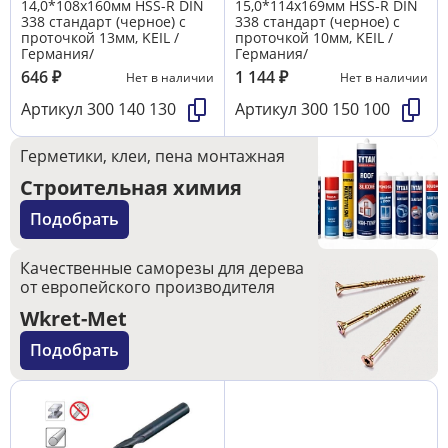
14,0*108х160мм HSS-R DIN
15,0*114х169мм HSS-R DIN
338 стандарт (черное) с
338 стандарт (черное) с
проточкой 13мм, KEIL /
проточкой 10мм, KEIL /
Германия/
Германия/
646
₽
1 144
₽
Нет в наличии
Нет в наличии
Артикул
300 140 130
Артикул
300 150 100
Герметики, клеи, пена монтажная
Строительная химия
Подобрать
Качественные саморезы для дерева
от европейского производителя
Wkret-Met
Подобрать