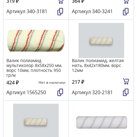
319
₽
364
₽
Артикул
340-3181
Артикул
340-3241
Валик полиамид
Валик полиамид, желтая
мультиколор 8х58х250 мм,
нить, 8х42х180мм, ворс
ворс 10мм, плотность 950
12мм
гр/м
217
₽
424
₽
Нет в наличии
Артикул
1565250
Артикул
320-2181