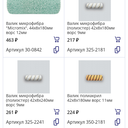
Валик микрофибра
Валик микрофибра
"Micromix", 44х8х180мм
(полиэстер) 42х8х180мм
ворс 12мм
ворс 9мм
463
₽
217
₽
Артикул
30-0842
Артикул
325-2181
Валик микрофибра
Валик полиакрил
(полиэстер) 42х8х240мм
42х8х180мм ворс 11мм
ворс 9мм
261
₽
224
₽
Артикул
325-2241
Артикул
350-2181