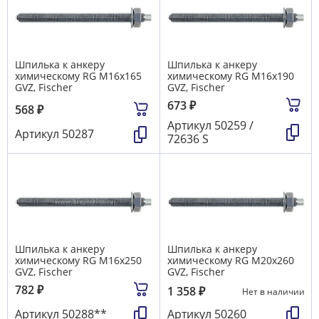
Шпилька к анкеру
Шпилька к анкеру
химическому RG М16х165
химическому RG М16х190
GVZ, Fischer
GVZ, Fischer
673
₽
568
₽
Артикул
50259 /
Артикул
50287
72636 S
Шпилька к анкеру
Шпилька к анкеру
химическому RG М16х250
химическому RG М20х260
GVZ, Fischer
GVZ, Fischer
782
₽
1 358
₽
Нет в наличии
Артикул
50288**
Артикул
50260