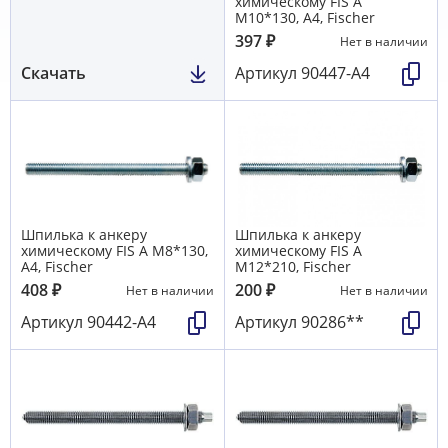
химическому FIS A
M10*130, А4, Fischer
397
₽
Нет в наличии
Скачать
Артикул
90447-A4
Шпилька к анкеру
Шпилька к анкеру
химическому FIS A M8*130,
химическому FIS A
А4, Fischer
М12*210, Fischer
408
₽
200
₽
Нет в наличии
Нет в наличии
Артикул
90442-A4
Артикул
90286**