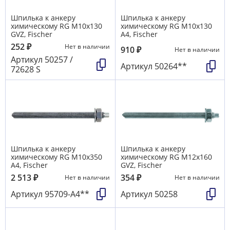
Шпилька к анкеру
Шпилька к анкеру
химическому RG М10х130
химическому RG М10х130
GVZ, Fischer
А4, Fischer
252
₽
Нет в наличии
910
₽
Нет в наличии
Артикул
50257 /
Артикул
50264**
72628 S
Шпилька к анкеру
Шпилька к анкеру
химическому RG М10х350
химическому RG М12х160
А4, Fischer
GVZ, Fischer
2 513
₽
354
₽
Нет в наличии
Нет в наличии
Артикул
95709-A4**
Артикул
50258