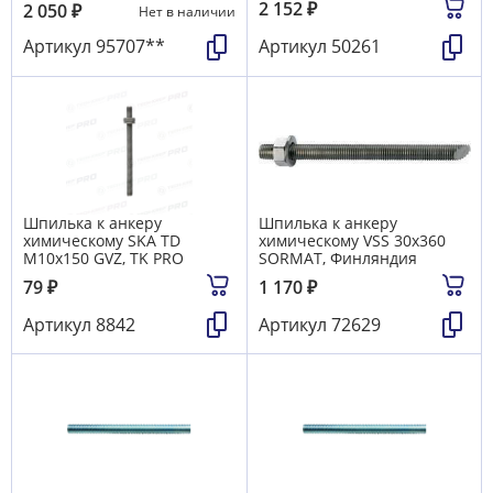
2 152
₽
2 050
₽
Нет в наличии
Артикул
95707**
Артикул
50261
Шпилька к анкеру
Шпилька к анкеру
химическому SKA TD
химическому VSS 30х360
М10х150 GVZ, TK PRO
SORMAT, Финляндия
79
₽
1 170
₽
Артикул
8842
Артикул
72629