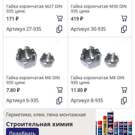
Гайка корончатая М27 DIN
Гайка корончатая М30 DIN
935 цинк
935 цинк
171
₽
419
₽
Артикул
27-935
Артикул
30-935
Гайка корончатая М6 DIN
Гайка корончатая М8 DIN
935 цинк
935 цинк
7.80
₽
11.80
₽
Артикул
6-935
Артикул
8-935
Герметики, клеи, пена монтажная
Строительная химия
Подобрать