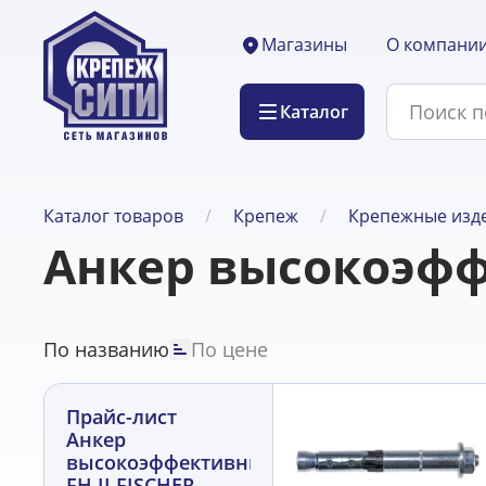
О компани
Магазины
Каталог
Каталог товаров
Крепеж
Крепежные изде
Анкер высокоэфф
По названию
По цене
Прайс-лист
Анкер
высокоэффективный
FH II FISCHER