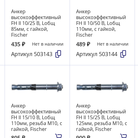
Анкер
Анкер
высокоэффективный
высокоэффективный
FH II 10/25 В, Lобщ
FH II 10/50 В, Lобщ
85мм, с гайкой,
110мм, с гайкой,
Fischer
Fischer
435
₽
489
₽
Нет в наличии
Нет в наличии
Артикул
503143
Артикул
503144
Анкер
Анкер
высокоэффективный
высокоэффективный
FH II 15/10 В, Lобщ
FH II 15/25 В, Lобщ
110мм, резьба М10, с
125мм, резьба М10, с
гайкой, Fischer
гайкой, Fischer
805
₽
900
₽