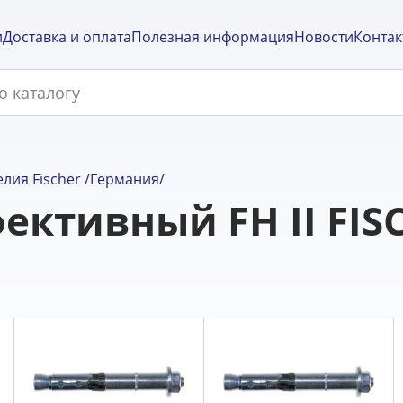
и
Доставка и оплата
Полезная информация
Новости
Контак
лия Fischer /Германия/
ективный FH II FIS