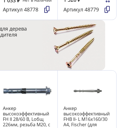
1 033
₽
Нет в наличии
Артикул
48778
Артикул
48779
для дерева
одителя
Анкер
Анкер
высокоэффективный
высокоэффективный
FH II 28/60 B, Lобщ
FHB II- L М16х160/30
226мм, резьба М20, с
А4, Fischer (для