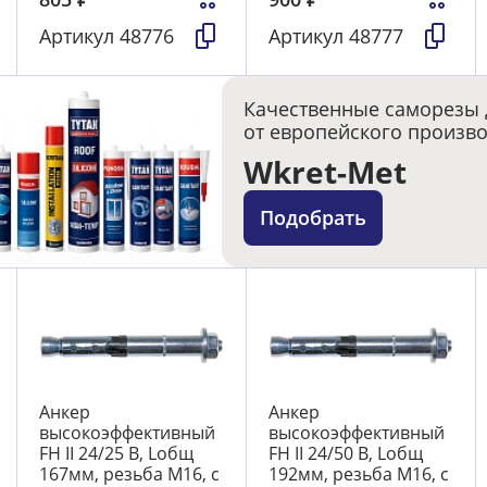
Артикул
48776
Артикул
48777
Качественные саморезы 
от европейского произв
Wkret-Met
Подобрать
Анкер
Анкер
высокоэффективный
высокоэффективный
FH II 24/25 В, Lобщ
FH II 24/50 В, Lобщ
167мм, резьба М16, с
192мм, резьба М16, с