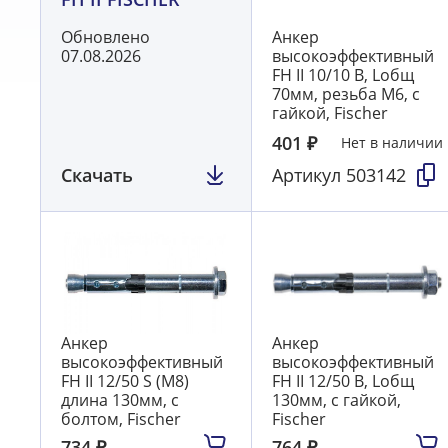
Обновлено
Анкер
07.08.2026
высокоэффективный
FH II 10/10 В, Lобщ
70мм, резьба M6, с
гайкой, Fischer
401
₽
Нет в наличии
Скачать
Артикул
503142
Анкер
Анкер
высокоэффективный
высокоэффективный
FH II 12/50 S (М8)
FH II 12/50 В, Lобщ
длина 130мм, с
130мм, с гайкой,
болтом, Fischer
Fischer
734
₽
764
₽