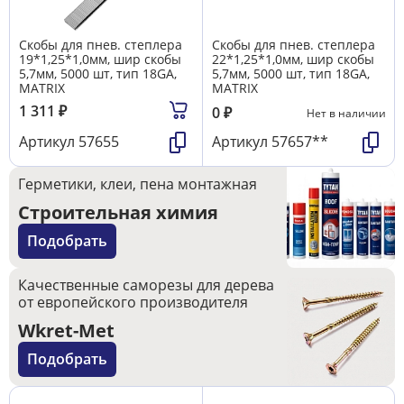
Скобы для пнев. степлера
Скобы для пнев. степлера
19*1,25*1,0мм, шир скобы
22*1,25*1,0мм, шир скобы
5,7мм, 5000 шт, тип 18GA,
5,7мм, 5000 шт, тип 18GA,
MATRIX
MATRIX
1 311
₽
0
₽
Нет в наличии
Артикул
57655
Артикул
57657**
Герметики, клеи, пена монтажная
Строительная химия
Подобрать
Качественные саморезы для дерева
от европейского производителя
Wkret-Met
Подобрать