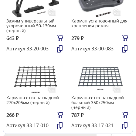
Зажим универсальный
Карман установочный для
укороченный 50-130мм
крепления ремня
(черный)
643
₽
279
₽
Артикул
33-20-003
Артикул
33-00-083
Карман-сетка накладной
Карман-сетка накладной
270х205мм (черный)
большой 350х250мм
(черный)
266
₽
787
₽
Артикул
33-17-010
Артикул
33-17-021