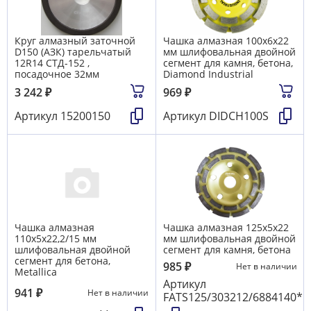
Круг алмазный заточной
Чашка алмазная 100х6х22
D150 (АЗК) тарельчатый
мм шлифовальная двойной
12R14 СТД-152 ,
сегмент для камня, бетона,
посадочное 32мм
Diamond Industrial
3 242
₽
969
₽
Артикул
15200150
Артикул
DIDCH100S
Чашка алмазная
Чашка алмазная 125х5х22
110х5х22,2/15 мм
мм шлифовальная двойной
шлифовальная двойной
сегмент для камня, бетона
сегмент для бетона,
985
₽
Нет в наличии
Metallica
Артикул
941
₽
Нет в наличии
FATS125/303212/6884140*