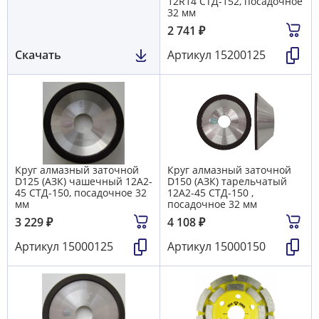
12R14 СТД-152, посадочное
32 мм
2 741
₽
Скачать
Артикул
15200125
Круг алмазный заточной
Круг алмазный заточной
D125 (АЗК) чашечный 12А2-
D150 (АЗК) тарельчатый
45 СТД-150, посадочное 32
12A2-45 СТД-150 ,
мм
посадочное 32 мм
3 229
₽
4 108
₽
Артикул
15000125
Артикул
15000150