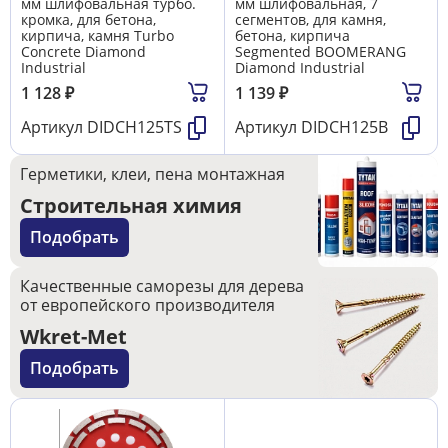
мм шлифовальная турбо.
мм шлифовальная, 7
кромка, для бетона,
сегментов, для камня,
кирпича, камня Turbo
бетона, кирпича
Concrete Diamond
Segmented BOOMERANG
Industrial
Diamond Industrial
1 128
₽
1 139
₽
Артикул
DIDCH125TS
Артикул
DIDCH125B
Герметики, клеи, пена монтажная
Строительная химия
Подобрать
Качественные саморезы для дерева
от европейского производителя
Wkret-Met
Подобрать