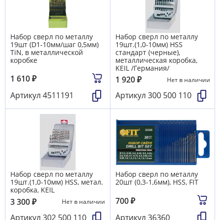
Набор сверл по металлу
Набор сверл по металлу
19шт (D1-10мм/шаг 0,5мм)
19шт.(1,0-10мм) HSS
TiN, в металлической
стандарт (черные),
коробке
металлическая коробка,
KEIL /Германия/
1 610
₽
1 920
₽
Нет в наличии
Артикул
4511191
Артикул
300 500 110
Набор сверл по металлу
Набор сверл по металлу
19шт.(1,0-10мм) HSS, метал.
20шт (0,3-1,6мм), HSS, FIT
коробка, KEIL
700
₽
3 300
₽
Нет в наличии
Артикул
302 500 110
Артикул
36360