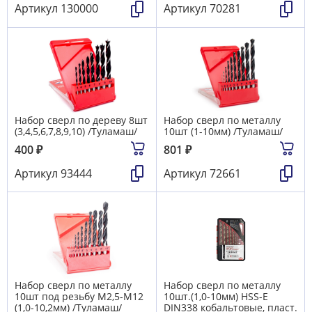
Артикул
130000
Артикул
70281
Набор сверл по дереву 8шт
Набор сверл по металлу
(3,4,5,6,7,8,9,10) /Туламаш/
10шт (1-10мм) /Туламаш/
400
₽
801
₽
Артикул
93444
Артикул
72661
Набор сверл по металлу
Набор сверл по металлу
10шт под резьбу М2,5-М12
10шт.(1,0-10мм) HSS-Е
(1,0-10,2мм) /Туламаш/
DIN338 кобальтовые, пласт.