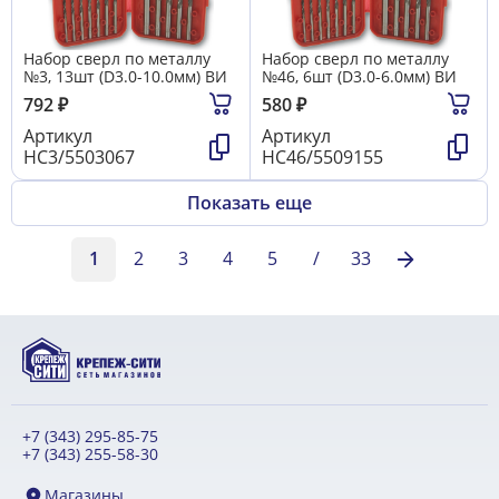
Набор сверл по металлу
Набор сверл по металлу
№3, 13шт (D3.0-10.0мм) ВИ
№46, 6шт (D3.0-6.0мм) ВИ
792
₽
580
₽
Артикул
Артикул
НС3/5503067
НС46/5509155
Показать еще
1
2
3
4
5
/
33
+7 (343) 295-85-75
+7 (343) 255-58-30
Магазины