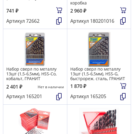
коробка
741
₽
2 960
₽
Артикул
72662
Артикул
180201016
Набор сверл по металлу
Набор сверл по металлу
13шт (1,5-6,5мм), HSS-Co,
13шт (1,5-6,5мм), HSS-G,
кобальт, ГРАНИТ
быстрореж. сталь, ГРАНИТ
1 870
₽
2 401
₽
Нет в наличии
Артикул
165201
Артикул
165205