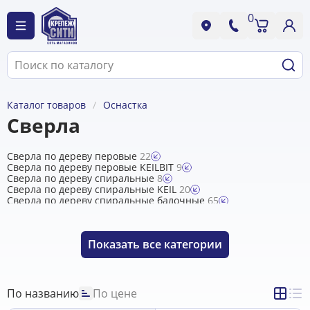
0
Каталог товаров
Оснастка
Сверла
Сверла по дереву перовые
22
Сверла по дереву перовые KEILBIT
9
Сверла по дереву спиральные
8
Сверла по дереву спиральные KEIL
20
Сверла по дереву спиральные балочные
65
Сверла по дереву Форстнера
22
Сверла по пенобетону
0
Сверло по бетону KEIL, Wkret-Met, Практика
24
Показать
все категории
Сверло по граниту ударное PRIMUS, KEIL
16
Сверло по кирпичу ударное KEILER
10
Сверло по металлу RUKO /Германия/
10
Сверло по металлу длинная серия
54
Сверло по металлу и нержавеющей стали кобальтовое DIN
По названию
По цене
338, KEIL
72