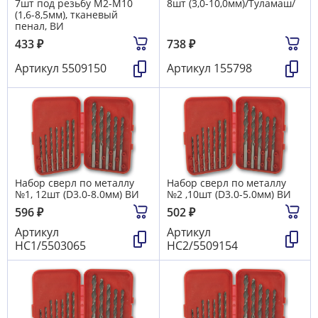
7шт под резьбу М2-М10
8шт (3,0-10,0мм)/Туламаш/
(1,6-8,5мм), тканевый
пенал, ВИ
433
₽
738
₽
Артикул
5509150
Артикул
155798
Набор сверл по металлу
Набор сверл по металлу
№1, 12шт (D3.0-8.0мм) ВИ
№2 ,10шт (D3.0-5.0мм) ВИ
596
₽
502
₽
Артикул
Артикул
НС1/5503065
НС2/5509154