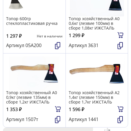
Топор 600гр
Топор хозяйственный А0
стеклопластиковая ручка
0,6кг (лезвие 100мм) в
сборе 1,08кг ИЖСТАЛЬ
1 299
₽
1 297
₽
Нет в наличии
Артикул
05A200
Артикул
3631
Топор хозяйственный А0
Топор хозяйственный А2
0,9кг (лезвие 135мм) в
1,4кг (лезвие 150мм) в
сборе 1,2кг ИЖСТАЛЬ
сборе 1,7кг ИЖСТАЛЬ
1 353
₽
1 596
₽
Артикул
1507т
Артикул
1441