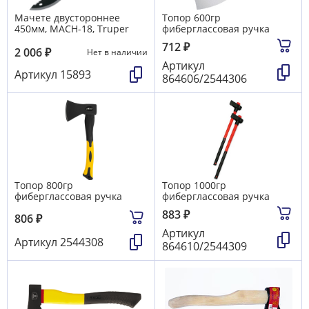
Мачете двустороннее
Топор 600гр
450мм, МАСН-18, Truper
фиберглассовая ручка
712
₽
2 006
₽
Нет в наличии
Артикул
Артикул
15893
864606/2544306
Топор 800гр
Топор 1000гр
фиберглассовая ручка
фиберглассовая ручка
883
₽
806
₽
Артикул
Артикул
2544308
864610/2544309