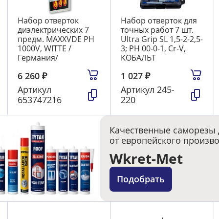
Набор отверток
Набор отверток для
диэлектрических 7
точных работ 7 шт.
предм. MAXXVDE PH
Ultra Grip SL 1,5-2-2,5-
1000V, WITTE /
3; PH 00-0-1, Cr-V,
Германия/
КОБАЛЬТ
6 260
₽
1 027
₽
Артикул
Артикул
245-
653747216
220
Качественные саморезы 
от европейского произв
Wkret-Met
Подобрать