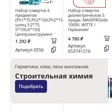
Набор отверток 6
Набор отверток
предметов
диэлектрических 5
(Ph1*75,Ph2*100,Ph2*150,
предм. MAXXPROvde
шлиц 3.2*75,
1000V, WITTE /
5*100,6*150)
Германия/
Центроинструмент
4 780
₽
1 292
₽
Артикул
Артикул
0556
653741216
Герметики, клеи, пена монтажная
Строительная химия
Подобрать