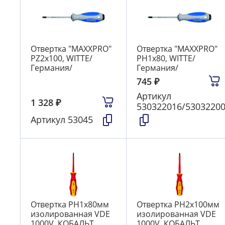
Отвертка "MAXXPRO"
Отвертка "MAXXPRO"
РZ2х100, WITTE/
РН1х80, WITTE/
Германия/
Германия/
745
₽
Артикул
1 328
₽
530322016/5303220
Артикул
53045
Отвертка PH1х80мм
Отвертка PH2х100мм
изолированная VDE
изолированная VDE
1000V, КОБАЛЬТ
1000V, КОБАЛЬТ