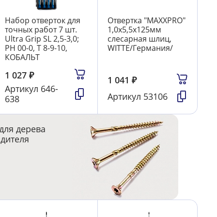
Набор отверток для
Отвертка "MAXXPRO"
точных работ 7 шт.
1,0х5,5х125мм
Ultra Grip SL 2,5-3,0;
слесарная шлиц,
PH 00-0, T 8-9-10,
WITTE/Германия/
КОБАЛЬТ
1 027
₽
1 041
₽
Артикул
646-
Артикул
53106
638
для дерева
одителя