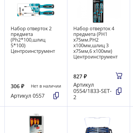
Набор отверток 2
Набор отверток 4
предмета
предмета (PH1
(Ph2*100,шлиц
x75мм.PH2
5*100)
x100мм,шлиц 3
Центроинструмент
x75мм,6 x100мм)
Центроинструмент
827
₽
Артикул
306
₽
Нет в наличии
0554/1833-SET-
Артикул
0557
2