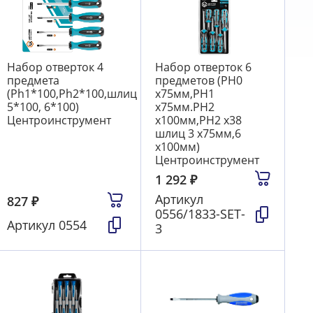
Набор отверток 4
Набор отверток 6
предмета
предметов (PH0
(Ph1*100,Ph2*100,шлиц
x75мм,PH1
5*100, 6*100)
x75мм.PH2
Центроинструмент
x100мм,PH2 x38
шлиц 3 x75мм,6
x100мм)
Центроинструмент
1 292
₽
Артикул
827
₽
0556/1833-SET-
Артикул
0554
3