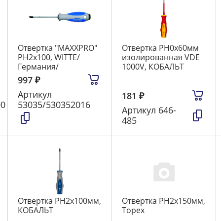
Отвертка "MAXXPRO"
Отвертка PH0х60мм
РН2х100, WITTE/
изолированная VDE
Германия/
1000V, КОБАЛЬТ
997
₽
Артикул
181
₽
00
53035/530352016
Артикул
646-
485
Отвертка PH2х100мм,
Отвертка PH2х150мм,
КОБАЛЬТ
Topex