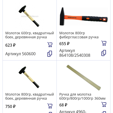
Молоток 600гр, квадратный
Молоток 800гр
боек, деревянная ручка
фиберглассовая ручка
655
₽
623
₽
Артикул
Артикул
560600
864108/2540308
Молоток 800гр, квадратный
Ручка для молотка
боек, деревянная ручка
600гр/800гр/1000гр 360мм
68
₽
750
₽
Артикул
4960-