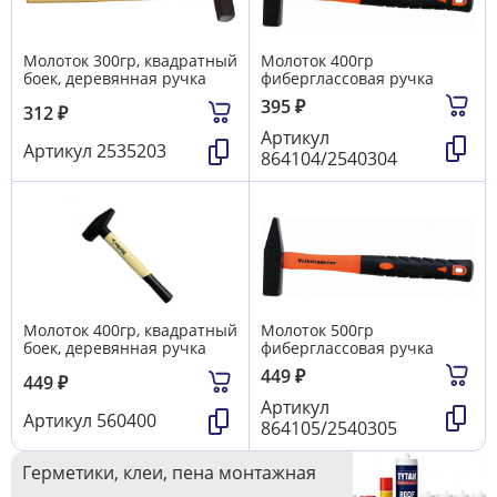
Молоток 300гр, квадратный
Молоток 400гр
боек, деревянная ручка
фиберглассовая ручка
395
₽
312
₽
Артикул
Артикул
2535203
864104/2540304
Молоток 400гр, квадратный
Молоток 500гр
боек, деревянная ручка
фиберглассовая ручка
449
₽
449
₽
Артикул
Артикул
560400
864105/2540305
Герметики, клеи, пена монтажная