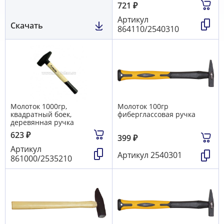
721
₽
Артикул
Скачать
864110/2540310
Молоток 1000гр,
Молоток 100гр
квадратный боек,
фиберглассовая ручка
деревянная ручка
623
₽
399
₽
Артикул
Артикул
2540301
861000/2535210