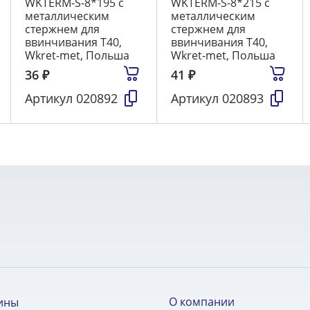
WKTERM-S-8*195 с
WKTERM-S-8*215 с
металлическим
металлическим
стержнем для
стержнем для
ввинчивания T40,
ввинчивания T40,
Wkret-met, Польша
Wkret-met, Польша
36
₽
41
₽
Артикул
020892
Артикул
020893
О компании
ины