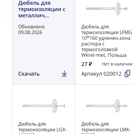
Дюбель для
термоизоляции с
металлич
стержнем
Обновлено
Дюбель для
LIM,LFM,LMX,
09.08.2026
термоизоляции LFМG
WKTHERM,KI
10*160 удлинен.зона
распора с
термоголовкой
Wkret-met, Польша
27
₽
Нет в наличии
Скачать
Артикул
020012
Дюбель для
Дюбель для
термоизоляции LGX-
термоизоляции LMX-