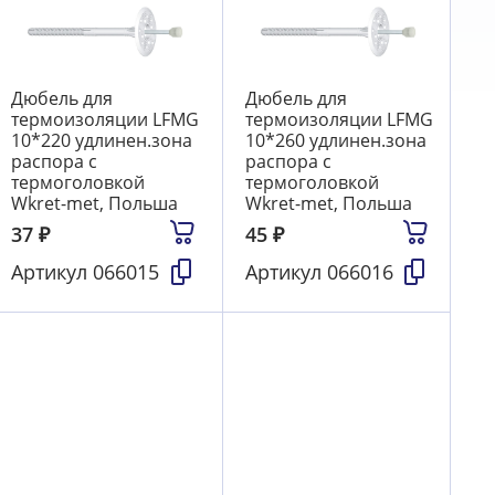
Дюбель для
Дюбель для
термоизоляции LFМG
термоизоляции LFМG
10*220 удлинен.зона
10*260 удлинен.зона
распора с
распора с
термоголовкой
термоголовкой
Wkret-met, Польша
Wkret-met, Польша
37
₽
45
₽
Артикул
066015
Артикул
066016