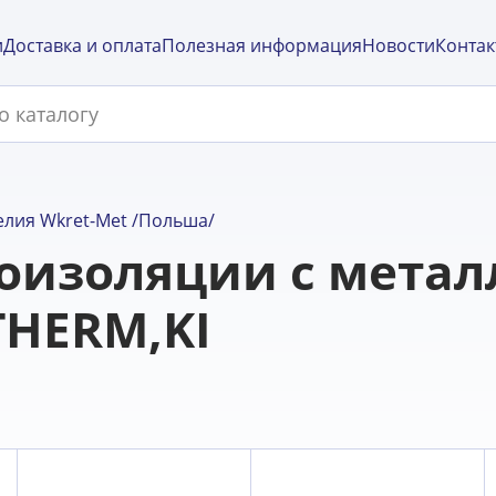
и
Доставка и оплата
Полезная информация
Новости
Контак
лия Wkret-Met /Польша/
оизоляции с метал
THERM,KI