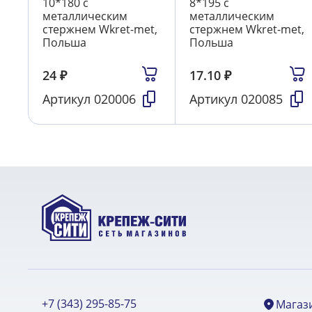
10*180 с
8*195 с
металлическим
металлическим
стержнем Wkret-met,
стержнем Wkret-met,
Польша
Польша
24
₽
17.10
₽
Артикул
020006
Артикул
020085
+7 (343) 295-85-75
Магаз