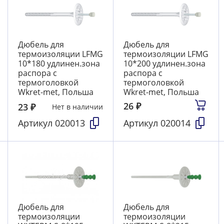
Дюбель для
Дюбель для
термоизоляции LFМG
термоизоляции LFМG
10*180 удлинен.зона
10*200 удлинен.зона
распора с
распора с
термоголовкой
термоголовкой
Wkret-met, Польша
Wkret-met, Польша
26
₽
23
₽
Нет в наличии
Артикул
020013
Артикул
020014
Дюбель для
Дюбель для
термоизоляции
термоизоляции