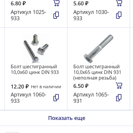
6.80
₽
5.60
₽
Артикул
1025-
Артикул
1030-
933
933
Болт шестигранный
Болт шестигранный
10,0х60 цинк DIN 933
10,0х65 цинк DIN 931
(неполная резьба)
6.50
₽
12.20
₽
Нет в наличии
Артикул
1060-
Артикул
1065-
933
931
Показать еще