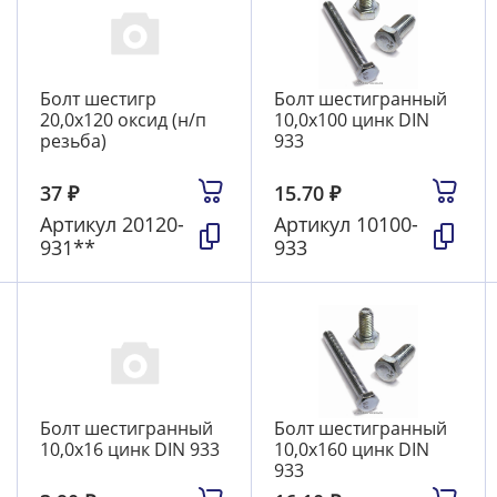
Болт шестигр
Болт шестигранный
20,0х120 оксид (н/п
10,0х100 цинк DIN
резьба)
933
37
₽
15.70
₽
Артикул
20120-
Артикул
10100-
931**
933
Болт шестигранный
Болт шестигранный
10,0х16 цинк DIN 933
10,0х160 цинк DIN
933