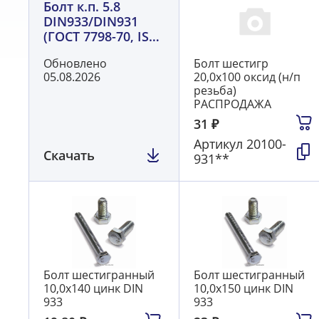
Болт к.п. 5.8
DIN933/DIN931
(ГОСТ 7798-70, ISO
4017/8676)
Обновлено
Болт шестигр
05.08.2026
20,0х100 оксид (н/п
резьба)
РАСПРОДАЖА
31
₽
Артикул
20100-
Скачать
931**
Болт шестигранный
Болт шестигранный
10,0х140 цинк DIN
10,0х150 цинк DIN
933
933