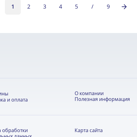
1
2
3
4
5
/
9
О компании
ины
Полезная информация
ка и оплата
а обработки
Карта сайта
льных данных