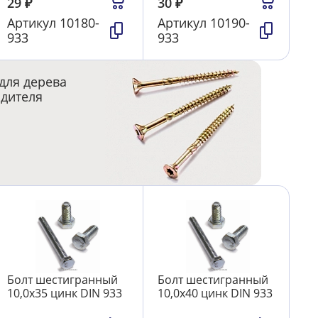
29
₽
30
₽
Артикул
10180-
Артикул
10190-
933
933
для дерева
одителя
Болт шестигранный
Болт шестигранный
10,0х35 цинк DIN 933
10,0х40 цинк DIN 933