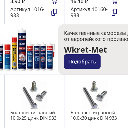
3.90
₽
16.10
₽
Артикул
1016-
Артикул
10160-
933
933
Качественные саморезы 
от европейского произв
Wkret-Met
Подобрать
Болт шестигранный
Болт шестигранный
10,0х25 цинк DIN 933
10,0х30 цинк DIN 933