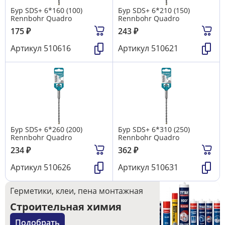
Бур SDS+ 6*160 (100)
Бур SDS+ 6*210 (150)
Rennbohr Quadro
Rennbohr Quadro
175
₽
243
₽
Артикул
510616
Артикул
510621
Бур SDS+ 6*260 (200)
Бур SDS+ 6*310 (250)
Rennbohr Quadro
Rennbohr Quadro
234
₽
362
₽
Артикул
510626
Артикул
510631
Герметики, клеи, пена монтажная
Строительная химия
Подобрать