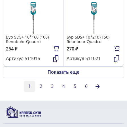
Бур SDS+ 10*160 (100)
Бур SDS+ 10*210 (150)
Rennbohr Quadro
Rennbohr Quadro
254
₽
270
₽
Артикул
511016
Артикул
511021
Показать еще
1
2
3
4
5
6