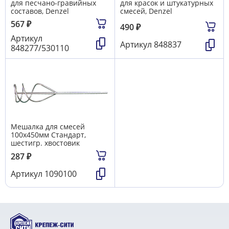
для песчано-гравийных
для красок и штукатурных
составов, Denzel
смесей, Denzel
567
₽
490
₽
Артикул
Артикул
848837
848277/530110
Мешалка для смесей
100х450мм Стандарт,
шестигр. хвостовик
287
₽
Артикул
1090100