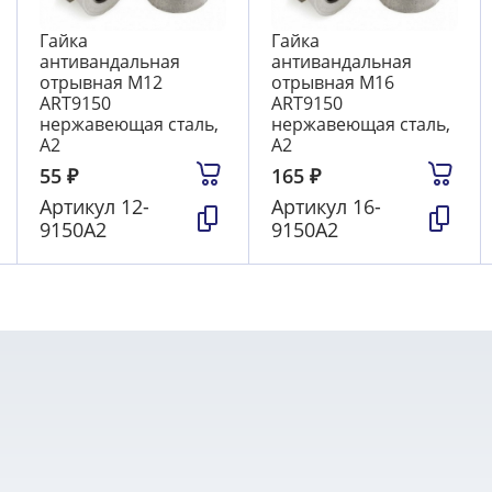
Гайка
Гайка
антивандальная
антивандальная
отрывная М12
отрывная М16
ART9150
ART9150
нержавеющая сталь,
нержавеющая сталь,
А2
А2
55
₽
165
₽
Артикул
12-
Артикул
16-
9150А2
9150А2