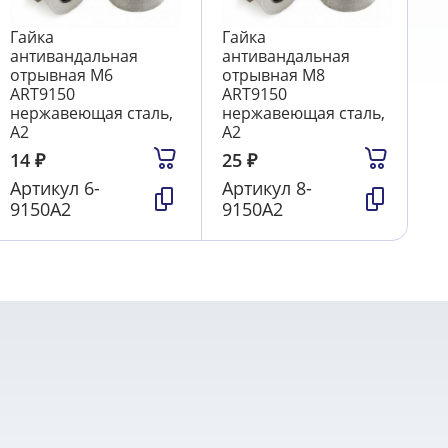
Гайка
Гайка
антивандальная
антивандальная
отрывная М6
отрывная М8
ART9150
ART9150
нержавеющая сталь,
нержавеющая сталь,
А2
А2
14
₽
25
₽
Артикул
6-
Артикул
8-
9150А2
9150А2