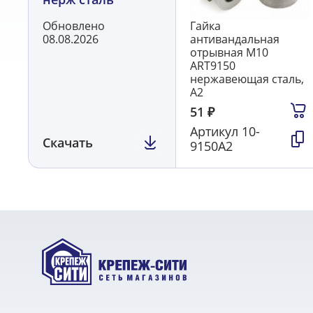
Обновлено
Гайка
08.08.2026
антивандальная
отрывная М10
ART9150
нержавеющая сталь,
А2
51
₽
Артикул
10-
Скачать
9150А2