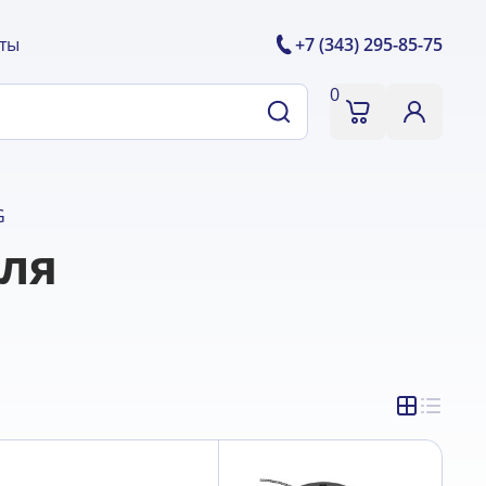
ты
+7 (343) 295-85-75
0
G
для