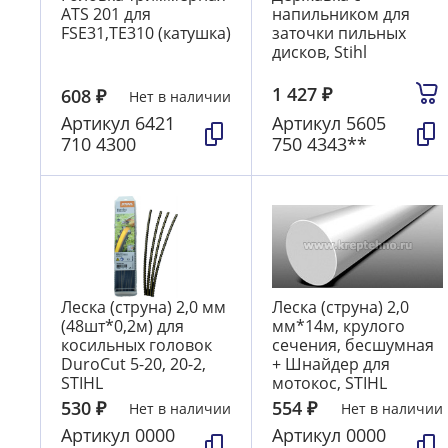
ATS 201 для
напильником для
FSE31,TE310 (катушка)
заточки пильных
дисков, Stihl
1 427
₽
608
₽
Нет в наличии
Артикул
6421
Артикул
5605
710 4300
750 4343**
Леска (струна) 2,0 мм
Леска (струна) 2,0
(48шт*0,2м) для
мм*14м, крулого
косильных головок
сечения, бесшумная
DuroCut 5-20, 20-2,
+ Шнайдер для
STIHL
мотокос, STIHL
530
₽
554
₽
Нет в наличии
Нет в наличии
Артикул
0000
Артикул
0000