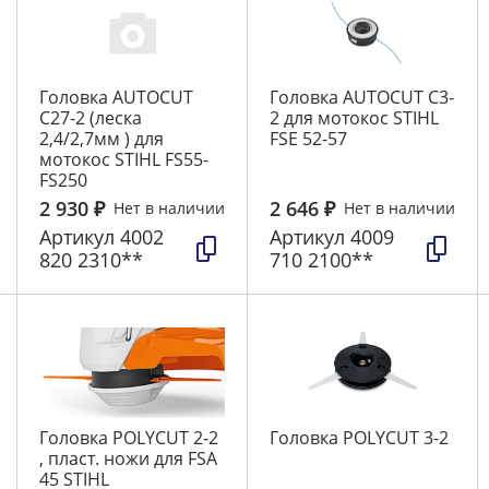
Головка AUTOCUT
Головка AUTOCUT C3-
C27-2 (леска
2 для мотокос STIHL
2,4/2,7мм ) для
FSE 52-57
мотокос STIHL FS55-
FS250
2 930
₽
2 646
₽
Нет в наличии
Нет в наличии
Артикул
4002
Артикул
4009
820 2310**
710 2100**
Головка POLYCUT 2-2
Головка POLYCUT 3-2
, пласт. ножи для FSA
45 STIHL