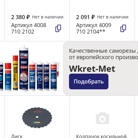
2 380
₽
2 091
₽
Нет в наличии
Нет в наличии
Артикул
4008
Артикул
4009
710 2102
710 2104**
Качественные саморезы 
от европейского произв
Wkret-Met
Подобрать
Диск
Колпачок косильной