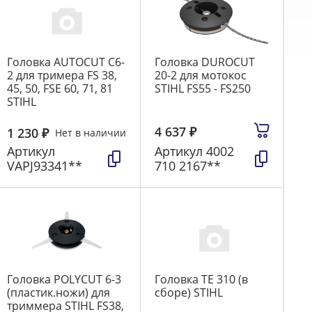
Головка AUTOCUT C6-
Головка DUROCUT
2 для тримера FS 38,
20-2 для мотокос
45, 50, FSE 60, 71, 81
STIHL FS55 - FS250
STIHL
4 637
₽
1 230
₽
Нет в наличии
Артикул
Артикул
4002
VAPJ93341**
710 2167**
Головка POLYCUT 6-3
Головка TE 310 (в
(пластик.ножи) для
сборе) STIHL
триммера STIHL FS38,