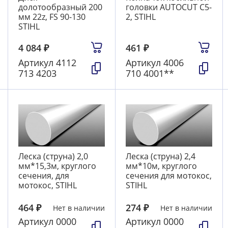
долотообразный 200
головки AUTOCUT C5-
мм 22z, FS 90-130
2, STIHL
STIHL
4 084
₽
461
₽
Артикул
4112
Артикул
4006
713 4203
710 4001**
Леска (струна) 2,0
Леска (струна) 2,4
мм*15,3м, круглого
мм*10м, круглого
сечения, для
сечения для мотокос,
мотокос, STIHL
STIHL
464
₽
274
₽
Нет в наличии
Нет в наличии
Артикул
0000
Артикул
0000