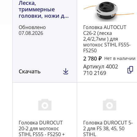
Леска,
триммерные
головки, ножи для
газонокосилок
Обновлено
Головка AUTOCUT
STIHL
07.08.2026
C26-2 (леска
2,4/2,7мм ) для
мотокос STIHL FS55-
FS250
2 780
₽
Нет в наличии
Артикул
4002
Скачать
710 2169
Головка DUROCUT
Головка DUROCUT 5-
20-2 для мотокос
2 для FS 38, 45, 50
STIHL FS55 - FS250 +
STIHL