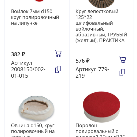
Войлок 7мм d150
Круг лепестковый
круг полировочный
125*22
на липучке
шлифовальный
войлочный,
абразивный, ГРУБЫЙ
(желтый), ПРАКТИКА
382
₽
576
₽
Артикул
2008150/002-
Артикул
779-
01-015
219
Овчина d150, круг
Поролон
полировочный на
полировальный с