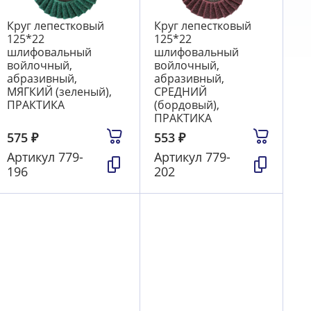
Круг лепестковый
Круг лепестковый
125*22
125*22
шлифовальный
шлифовальный
войлочный,
войлочный,
абразивный,
абразивный,
МЯГКИЙ (зеленый),
СРЕДНИЙ
ПРАКТИКА
(бордовый),
ПРАКТИКА
575
₽
553
₽
Артикул
779-
Артикул
779-
196
202