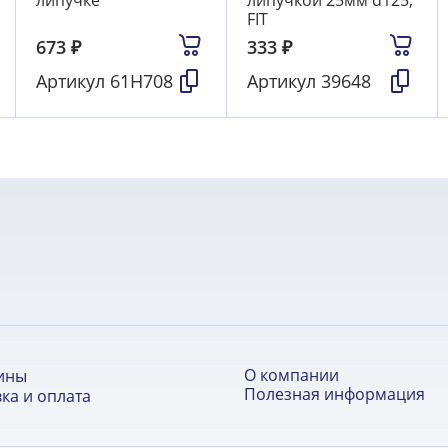
липучке
липучкой 25мм d125,
FIT
673
₽
333
₽
Артикул
61H708
Артикул
39648
О компании
ины
Полезная информация
ка и оплата