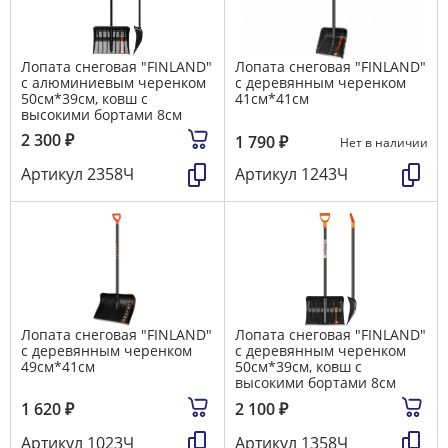
Лопата снеговая "FINLAND"
Лопата снеговая "FINLAND"
с алюминиевым черенком
с деревянным черенком
50см*39см, ковш с
41см*41см
высокими бортами 8см
2 300
₽
1 790
₽
Нет в наличии
Артикул
2358Ч
Артикул
1243Ч
Лопата снеговая "FINLAND"
Лопата снеговая "FINLAND"
с деревянным черенком
с деревянным черенком
49см*41см
50см*39см, ковш с
высокими бортами 8см
1 620
₽
2 100
₽
Артикул
1023Ч
Артикул
1358Ч