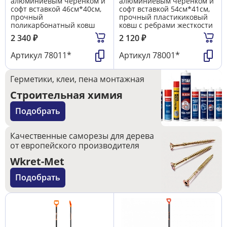
алюминиевым черенком и
алюминиевым черенком и
софт вставкой 46см*40см,
софт вставкой 54см*41см,
прочный
прочный пластикиковый
поликарбонатный ковш
ковш с ребрами жесткости
2 340
₽
2 120
₽
Артикул
78011*
Артикул
78001*
Герметики, клеи, пена монтажная
Строительная химия
Подобрать
Качественные саморезы для дерева
от европейского производителя
Wkret-Met
Подобрать