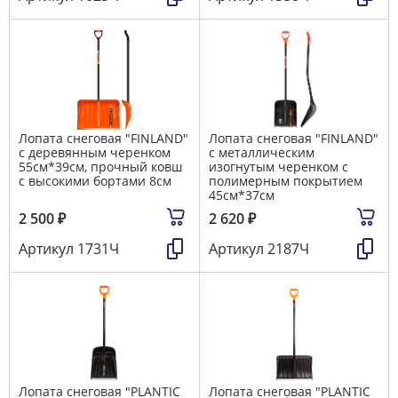
Лопата снеговая "FINLAND"
Лопата снеговая "FINLAND"
с деревянным черенком
с металлическим
55см*39см, прочный ковш
изогнутым черенком с
с высокими бортами 8см
полимерным покрытием
45см*37см
2 500
₽
2 620
₽
Артикул
1731Ч
Артикул
2187Ч
Лопата снеговая "PLANTIC
Лопата снеговая "PLANTIC