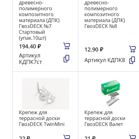
древесно-
древесно-
полимерного
полимерного
композитного
композитного
материала (ДПК)
материала (ДПК)
ГвозDECK №7
ГвозDECK №8
Стартовый
(упак.10шт)
194.40
₽
12.90
₽
Артикул
Артикул
КДПК8
КДПК7ст
Крепеж для
Крепеж для
террасной доски
террасной доски
ГвозDECK TwinMini
ГвозDECK Валет
22
₽
21
₽