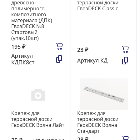
древесно-
террасной доски
полимерного
ГвозDECK Classic
композитного
материала (ДПК)
ГвозDECK №8
Стартовый
(упак.10шт)
195
₽
23
₽
Артикул
Артикул
КД
КДПК8ст
Крепеж для
Крепеж для
террасной доски
террасной доски
ГвозDECK Волна Лайт
ГвозDECK Волна
Стандарт
28
₽