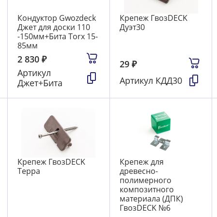
Кондуктор Gwozdeck
Крепеж ГвозDECK
Джет для доски 110
Дуэт30
-150мм+Бита Torx 15-
85мм
2 830
₽
29
₽
Артикул
Артикул
КДД30
Джет+Бита
Крепеж ГвозDECK
Крепеж для
Терра
древесно-
полимерного
композитного
материала (ДПК)
ГвозDECK №6