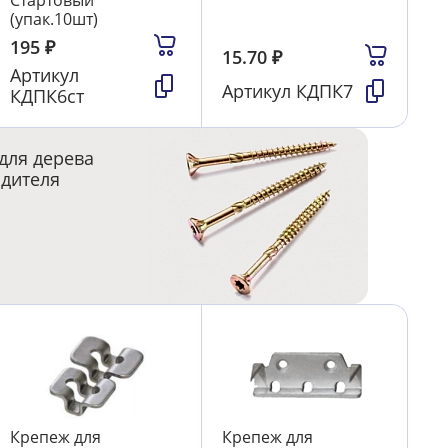
Стартовый
(упак.10шт)
195
₽
15.70
₽
Артикул
Артикул
КДПК7
КДПК6ст
для дерева
одителя
Крепеж для
Крепеж для