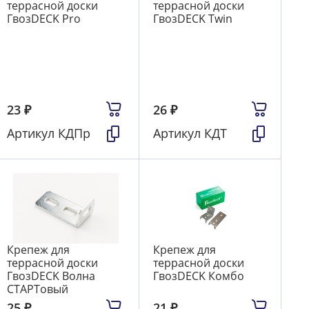
террасной доски
террасной доски
ГвозDECK Pro
ГвозDECK Twin
23
₽
26
₽
Артикул
КДПр
Артикул
КДТ
Крепеж для
Крепеж для
террасной доски
террасной доски
ГвозDECK Волна
ГвозDECK Комбо
СТАРТовый
25
₽
21
₽