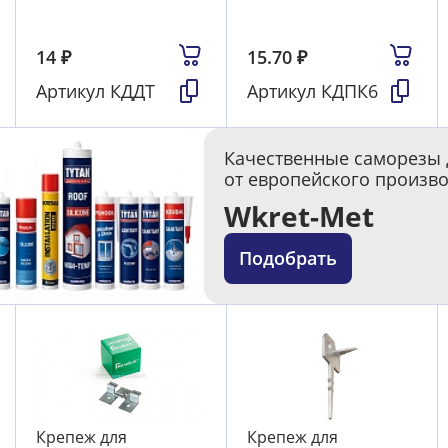
14
₽
15.70
₽
Артикул
КДДТ
Артикул
КДПК6
Качественные саморезы 
от европейского произв
Wkret-Met
Подобрать
Крепеж для
Крепеж для