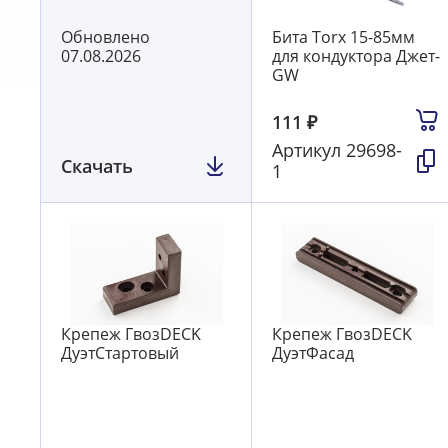
Обновлено
Бита Torx 15-85мм
07.08.2026
для кондуктора Джет-
GW
111
₽
Артикул
29698-
Скачать
1
Крепеж ГвозDECK
Крепеж ГвозDECK
ДуэтСтартовый
ДуэтФасад