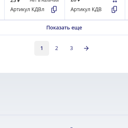
25
₽
Нет в наличии
Артикул
КДВл
Артикул
КДВ
Показать еще
1
2
3