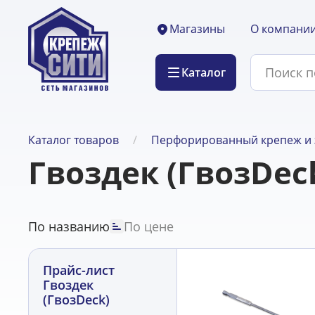
О компани
Магазины
Каталог
Каталог товаров
Перфорированный крепеж и 
Гвоздек (ГвозDec
По названию
По цене
Прайс-лист
Гвоздек
(ГвозDeck)