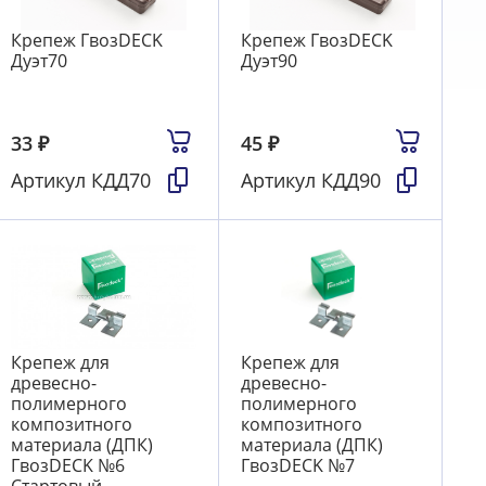
Крепеж ГвозDECK
Крепеж ГвозDECK
Дуэт70
Дуэт90
33
₽
45
₽
Артикул
КДД70
Артикул
КДД90
Крепеж для
Крепеж для
древесно-
древесно-
полимерного
полимерного
композитного
композитного
материала (ДПК)
материала (ДПК)
ГвозDECK №6
ГвозDECK №7