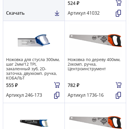
524
₽
Скачать
Артикул
41032
Ножовка для стусла 300мм,
Ножовка по дереву 400мм,
шаг 2мм/12 TPI,
2хкомп. ручка,
закаленный зуб, 2D-
Центроинструмент
заточка, двухкомп. ручка,
КОБАЛЬТ
555
₽
782
₽
Артикул
246-173
Артикул
1736-16