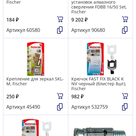
Fischer
установок алмазного
сверления FDBB 16/50 Set,
Fischer
184
₽
9 202
₽
Артикул
60580
Артикул
90680
Крепление для зеркал SKL-
Крючок FAST FIX BLACK K
M, Fischer
NV черный (блистер 8шт),
Fischer
250
₽
982
₽
Артикул
45490
Артикул
532759