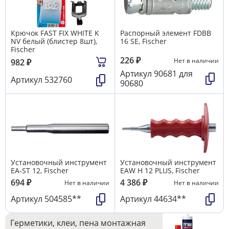
Крючок FAST FIX WHITE K
Распорный элемент FDBB
NV белый (блистер 8шт),
16 SE, Fischer
Fischer
226
₽
Нет в наличии
982
₽
Артикул
90681 для
Артикул
532760
90680
Установочный инструмент
Установочный инструмент
EA-ST 12, Fischer
EAW H 12 PLUS, Fischer
694
₽
4 386
₽
Нет в наличии
Нет в наличии
Артикул
504585**
Артикул
44634**
Герметики, клеи, пена монтажная