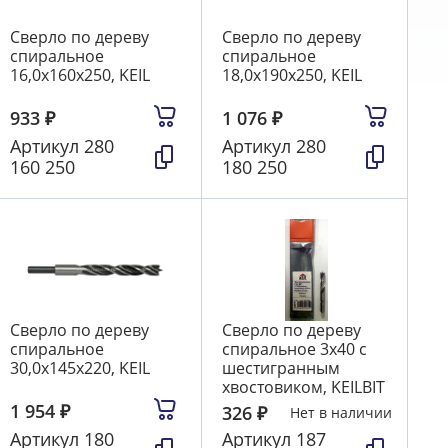
Сверло по дереву
Сверло по дереву
спиральное
спиральное
16,0х160х250, KEIL
18,0х190х250, KEIL
933
₽
1 076
₽
Артикул
280
Артикул
280
160 250
180 250
Сверло по дереву
Сверло по дереву
спиральное
спиральное 3х40 с
30,0х145х220, KEIL
шестигранным
хвостовиком, KEILBIT
1 954
₽
326
₽
Нет в наличии
Артикул
180
Артикул
187