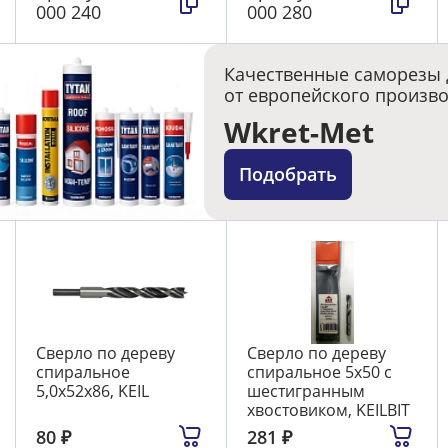
000 240
000 280
Качественные саморезы 
от европейского произв
Wkret-Met
Подобрать
Сверло по дереву
Сверло по дереву
спиральное
спиральное 5х50 с
5,0х52х86, KEIL
шестигранным
хвостовиком, KEILBIT
80
₽
281
₽