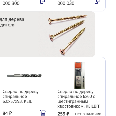
000 300
000 030
для дерева
одителя
Сверло по дереву
Сверло по дереву
спиральное
спиральное 6х60 с
6,0х57х93, KEIL
шестигранным
хвостовиком, KEILBIT
84
₽
253
₽
Нет в наличии