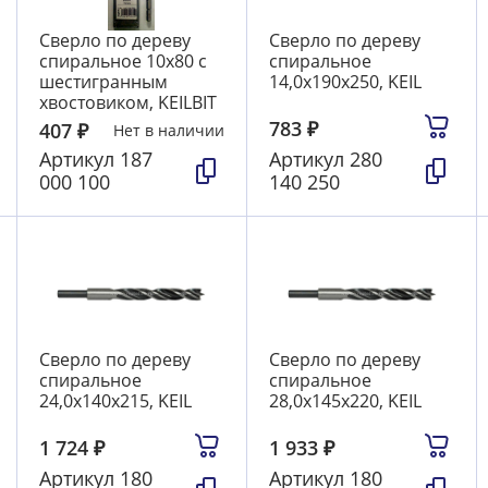
Сверло по дереву
Сверло по дереву
спиральное 10х80 с
спиральное
шестигранным
14,0х190х250, KEIL
хвостовиком, KEILBIT
783
₽
407
₽
Нет в наличии
Артикул
187
Артикул
280
000 100
140 250
Сверло по дереву
Сверло по дереву
спиральное
спиральное
24,0х140х215, KEIL
28,0х145х220, KEIL
1 724
₽
1 933
₽
Артикул
180
Артикул
180