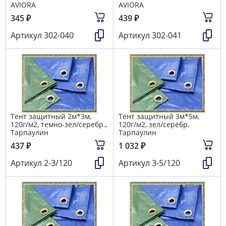
AVIORA
AVIORA
345
₽
439
₽
Артикул
302-040
Артикул
302-041
Тент защитный 2м*3м,
Тент защитный 3м*5м,
120г/м2, темно-зел/серебр.,
120г/м2, зел/серебр.
Тарпаулин
Тарпаулин
437
₽
1 032
₽
Артикул
2-3/120
Артикул
3-5/120