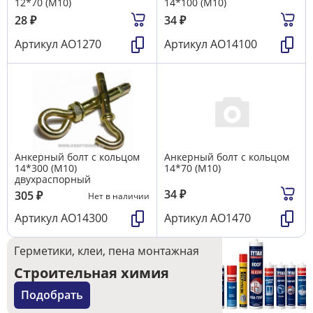
12*70 (М10)
14*100 (М10)
28
₽
34
₽
Артикул
АО1270
Артикул
АО14100
Анкерный болт с кольцом
Анкерный болт с кольцом
14*300 (М10)
14*70 (М10)
двухраспорный
34
₽
305
₽
Нет в наличии
Артикул
АО14300
Артикул
АО1470
Герметики, клеи, пена монтажная
Строительная химия
Подобрать