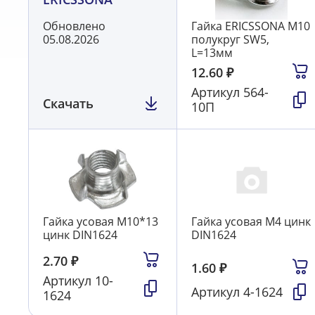
Обновлено
Гайка ERICSSONA M10
05.08.2026
полукруг SW5,
L=13мм
12.60
₽
Артикул
564-
Скачать
10П
Гайка усовая М10*13
Гайка усовая М4 цинк
цинк DIN1624
DIN1624
2.70
₽
1.60
₽
Артикул
10-
Артикул
4-1624
1624