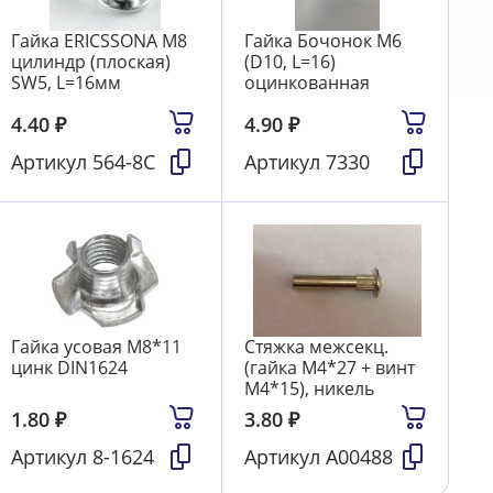
Гайка ERICSSONA M8
Гайка Бочонок М6
цилиндр (плоская)
(D10, L=16)
SW5, L=16мм
оцинкованная
4.40
₽
4.90
₽
Артикул
564-8С
Артикул
7330
Гайка усовая М8*11
Стяжка межсекц.
цинк DIN1624
(гайка М4*27 + винт
М4*15), никель
1.80
₽
3.80
₽
Артикул
8-1624
Артикул
А00488