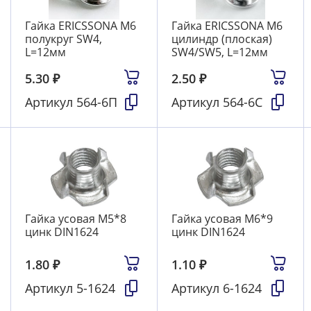
Гайка ERICSSONA M6
Гайка ERICSSONA M6
полукруг SW4,
цилиндр (плоская)
L=12мм
SW4/SW5, L=12мм
5.30
₽
2.50
₽
Артикул
564-6П
Артикул
564-6С
Гайка усовая М5*8
Гайка усовая М6*9
цинк DIN1624
цинк DIN1624
1.80
₽
1.10
₽
Артикул
5-1624
Артикул
6-1624