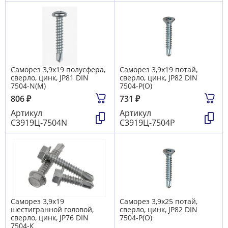
Саморез 3,9х19 полусфера,
Саморез 3,9х19 потай,
сверло, цинк, JP81 DIN
сверло, цинк, JP82 DIN
7504-N(М)
7504-P(О)
806
₽
731
₽
Артикул
Артикул
С3919Ц-7504N
С3919Ц-7504Р
Саморез 3,9х19
Саморез 3,9х25 потай,
шестигранной головой,
сверло, цинк, JP82 DIN
сверло, цинк, JP76 DIN
7504-P(О)
7504-К