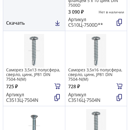
фланцем 5 х 10 цинк DIN
7500D
3 090
₽
Нет в наличии
Артикул
Скачать
С510Ц-7500D**
Саморез 3,5х13 полусфера,
Саморез 3,5х16 полусфера,
сверло, цинк, JP81 DIN
сверло, цинк, JP81 DIN
7504-N(М)
7504-N(М)
725
₽
728
₽
Артикул
Артикул
С3513Ц-7504N
С3516Ц-7504N