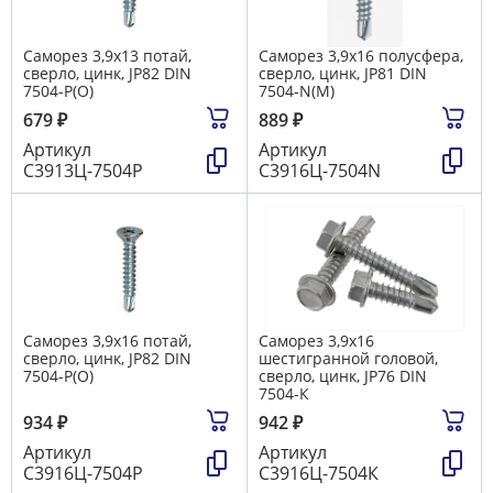
Саморез 3,9х13 потай,
Саморез 3,9х16 полусфера,
сверло, цинк, JP82 DIN
сверло, цинк, JP81 DIN
7504-P(О)
7504-N(М)
679
₽
889
₽
Артикул
Артикул
С3913Ц-7504Р
С3916Ц-7504N
Саморез 3,9х16 потай,
Саморез 3,9х16
сверло, цинк, JP82 DIN
шестигранной головой,
7504-P(О)
сверло, цинк, JP76 DIN
7504-К
934
₽
942
₽
Артикул
Артикул
С3916Ц-7504Р
С3916Ц-7504К