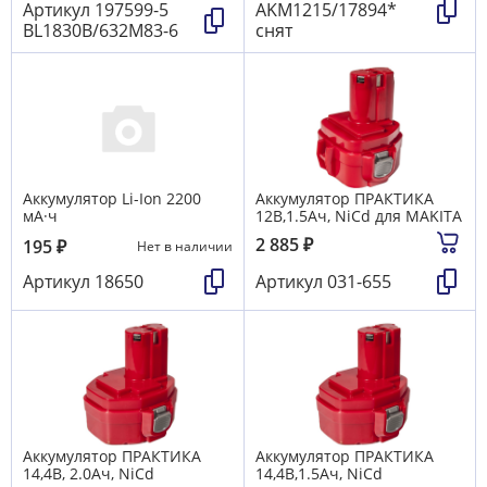
Артикул
197599-5
AKM1215/17894*
BL1830B/632M83-6
снят
Аккумулятор Li-Ion 2200
Аккумулятор ПРАКТИКА
мА·ч
12B,1.5Aч, NiCd для MAKITA
2 885
₽
195
₽
Нет в наличии
Артикул
18650
Артикул
031-655
Аккумулятор ПРАКТИКА
Аккумулятор ПРАКТИКА
14,4B, 2.0Aч, NiCd
14,4B,1.5Aч, NiCd