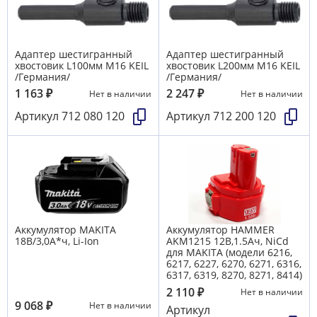
Адаптер шестигранный
Адаптер шестигранный
хвостовик L100мм М16 KEIL
хвостовик L200мм М16 KEIL
/Германия/
/Германия/
1 163
₽
2 247
₽
Нет в наличии
Нет в наличии
Артикул
712 080 120
Артикул
712 200 120
Аккумулятор MAKITA
Аккумулятор HAMMER
18В/3,0А*ч, Li-Ion
AKМ1215 12B,1.5Aч, NiCd
для MAKITA (модели 6216,
6217, 6227, 6270, 6271, 6316,
6317, 6319, 8270, 8271, 8414)
2 110
₽
Нет в наличии
9 068
₽
Нет в наличии
Артикул