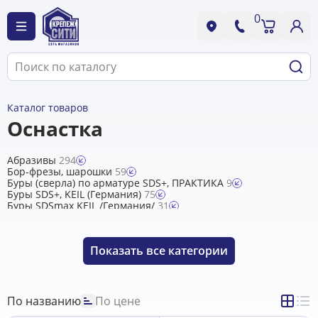
0
Каталог товаров
Оснастка
Абразивы
294
Бор-фрезы, шарошки
59
Буры (сверла) по арматуре SDS+, ПРАКТИКА
9
Буры SDS+, KEIL (Германия)
75
Буры SDSmax KEIL /Германия/
31
Буры Гранит, Rennbohr Quadro (Китай)
138
Буры, долота MAKITA
18
Диски алмазные DISTAR для плиткорезов и отрезных
Показать
все категории
машин
3
Диски алмазные DISTAR для УШМ
0
Диски алмазные KRONGER, Diamond Industrial
40
Диски алмазные ЦИ
25
Диски пильные BOSCH, MAKITA
4
По названию
По цене
Диски пильные CUTOP
22