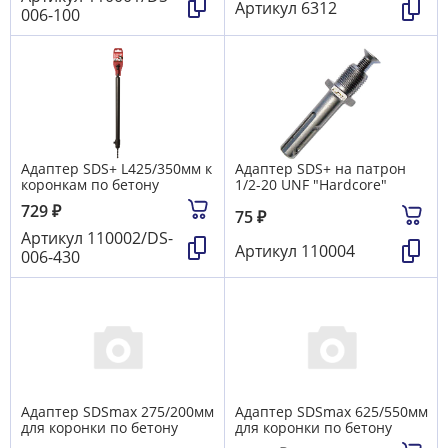
др. техники
19
Артикул
6312
006-100
Резьбонарезные наборы
8
Сверла
742
Фрезы по дереву
137
Чашки алмазные, заточные алмазные круги
12
Щетки графитовые
59
Электроды, проволока, держаки, угольники магнитные
37
Электроинструмент MAKITA - принадлежности и
расходники
82
Электроинструмент Белмаш - принадлежности и
расходники
26
Адаптер SDS+ L425/350мм к
Адаптер SDS+ на патрон
коронкам по бетону
1/2-20 UNF "Hardcore"
729
₽
75
₽
Артикул
110002/DS-
Артикул
110004
006-430
Адаптер SDSmax 275/200мм
Адаптер SDSmax 625/550мм
для коронки по бетону
для коронки по бетону