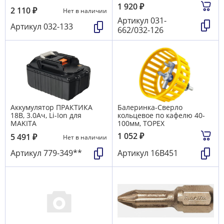
1 920
₽
2 110
₽
Нет в наличии
Артикул
031-
Артикул
032-133
662/032-126
Аккумулятор ПРАКТИКА
Балеринка-Сверло
18B, 3.0Aч, Li-Ion для
кольцевое по кафелю 40-
MAKITA
100мм, TOPEX
1 052
₽
5 491
₽
Нет в наличии
Артикул
779-349**
Артикул
16B451