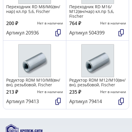
Переходник RD M8/М6(вн/
Переходник RD М16/
нар) кл.пр 5,6, Fischer
М12(вн/нар) кл.пр 5,6,
Fischer
200
₽
764
₽
Нет в наличии
Нет в наличии
Артикул
20936
Артикул
504399
Редуктор RDМ M10/М8(вн/
Редуктор RDМ M12/М10(вн/
вн), резьбовой, Fischer
вн), резьбовой, Fischer
213
₽
235
₽
Нет в наличии
Нет в наличии
Артикул
79413
Артикул
79414