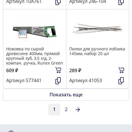
Артикул
10A761
Артикул
246-104
Ножовка по сырой
Пилки для ручного лобзика
древесине 400мм, прямой
145мм, набор 20 шт
крупный зуб, 3,5 з/д, 2-
компан. ручка, Runex Green
609
₽
289
₽
Артикул
577441
Артикул
41053
Показать еще
1
2