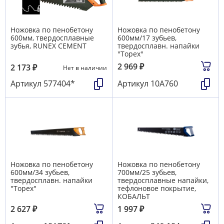
Ножовка по пенобетону
Ножовка по пенобетону
600мм, твердосплавные
600мм/17 зубьев,
зубья, RUNEX CEMENT
твердосплавн. напайки
"Topex"
2 969
₽
2 173
₽
Нет в наличии
Артикул
577404*
Артикул
10A760
Ножовка по пенобетону
Ножовка по пенобетону
600мм/34 зубьев,
700мм/25 зубьев,
твердосплавн. напайки
твердосплавные напайки,
"Topex"
тефлоновое покрытие,
КОБАЛЬТ
2 627
₽
1 997
₽